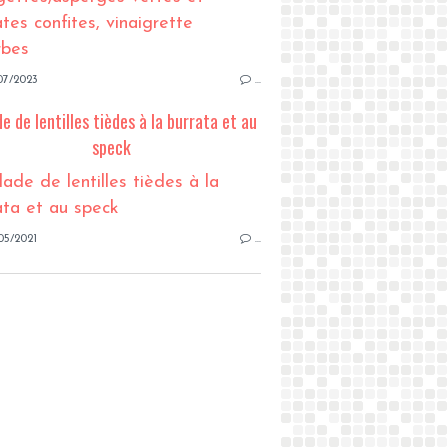
07/2023
…
e de lentilles tièdes à la burrata et au
speck
05/2021
…