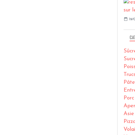
19/0
CA
Sûcr
Sucr
Pois
Truc
Pâte
Entr
Porc
Ape
Asie
Pizz
Volai