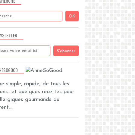
CHERCHE
WSLETTER
NESOGOOD
ine simple, rapide, de tous les
zons....et quelques recettes pour
allergiques gourmands qui
ent....