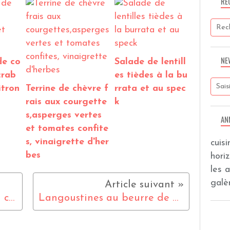
RE
NE
de co
Salade de lentill
crab
es tièdes à la bu
itron
Terrine de chèvre f
rrata et au spec
rais aux courgette
k
s,asperges vertes
AN
et tomates confite
s, vinaigrette d'her
cuis
bes
hori
les 
galèr
Parmentier de haddock au chou vert
Langoustines au beurre de persil, nage gingembre et citron vert