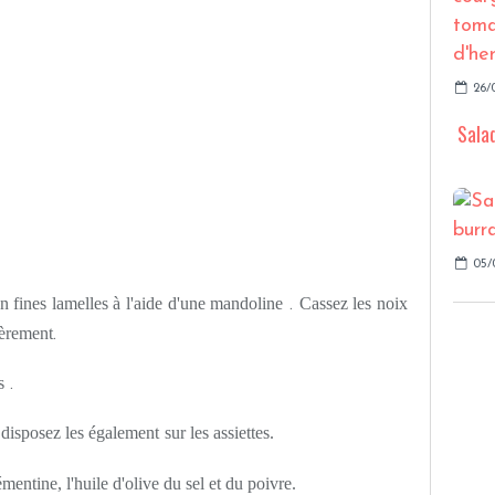
26/
Salad
05/
en fines lamelles à l'aide d'une mandoline
Cassez les noix
.
ièrement
.
s
.
 disposez les également
sur les assiettes.
mentine, l'huile d'olive du sel et du poivre.