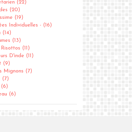
tarien
(22)
des
(20)
issime
(19)
ées Individuelles -
(16)
u
(14)
umes
(13)
- Risottos
(11)
urs D'inde
(11)
t
(9)
ts Mignons
(7)
u
(7)
(6)
eau
(6)