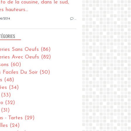
6/2014
…
TÉGORIES
eries Sans Oeufs
(86)
eries Avec Oeufs
(82)
sons
(60)
s Faciles Du Soir
(50)
s
(48)
ées
(34)
(33)
ro
(32)
(31)
as - Tartes
(29)
lles
(24)