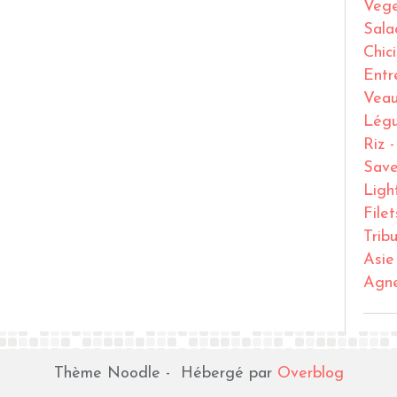
Vege
Sala
Chic
Entr
Vea
Lég
Riz 
Save
Ligh
File
Trib
Asie
Agn
Thème Noodle - Hébergé par
Overblog