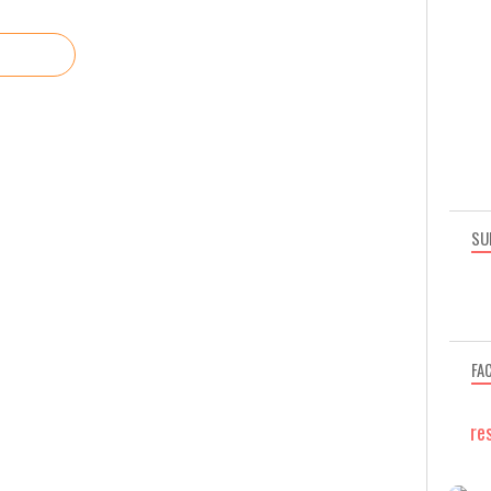
SU
FA
re