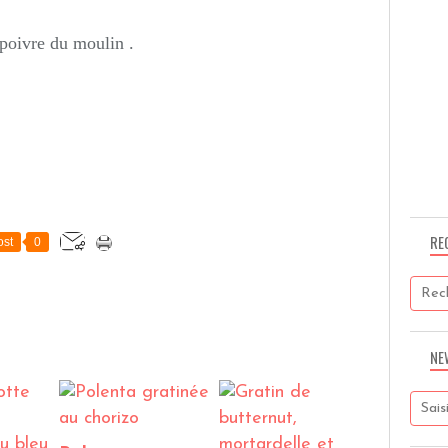
poivre du moulin .
RE
st
0
NE