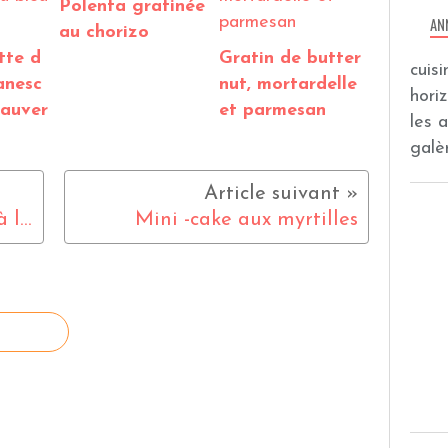
Polenta gratinée
AN
au chorizo
tte d
Gratin de butter
cuis
anesc
nut, mortardelle
hori
'auver
et parmesan
les 
galèr
Soupe froide de roquette à la mozarella
Mini -cake aux myrtilles