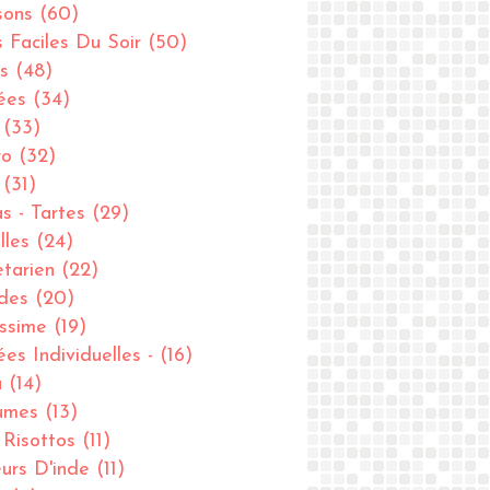
sons
(60)
s Faciles Du Soir
(50)
s
(48)
ées
(34)
(33)
ro
(32)
(31)
as - Tartes
(29)
lles
(24)
tarien
(22)
des
(20)
issime
(19)
ées Individuelles -
(16)
u
(14)
umes
(13)
- Risottos
(11)
urs D'inde
(11)