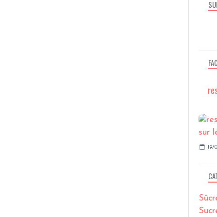
SU
FA
re
19/0
CA
Sûcr
Sucr