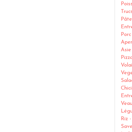
Pois
Truc
Pâte
Entr
Porc
Ape
Asie
Pizz
Volai
Vege
Sala
Chic
Entr
Vea
Lég
Riz 
Save