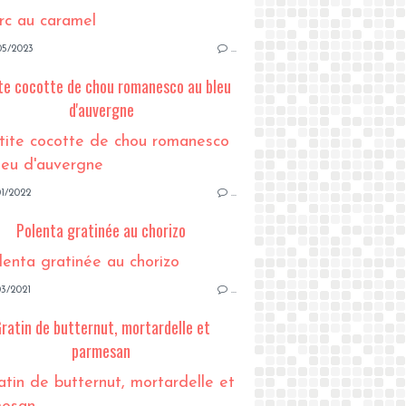
05/2023
…
te cocotte de chou romanesco au bleu
d'auvergne
1/2022
…
Polenta gratinée au chorizo
3/2021
…
ratin de butternut, mortardelle et
parmesan