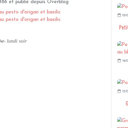
t86 et publié depuis Overblog
01/
Peti
che
lundi soir
19/0
13/0
G