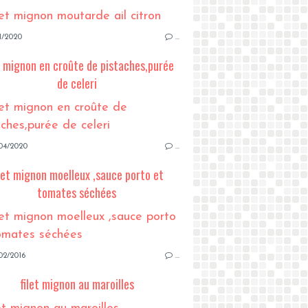
1/2020
…
t mignon en croûte de pistaches,purée
de celeri
04/2020
…
let mignon moelleux ,sauce porto et
tomates séchées
02/2016
…
filet mignon au maroilles