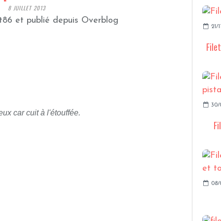
8 JUILLET 2013
t86 et publié depuis Overblog
21/1
File
30/
ux car cuit à l'étouffée.
Fi
08/