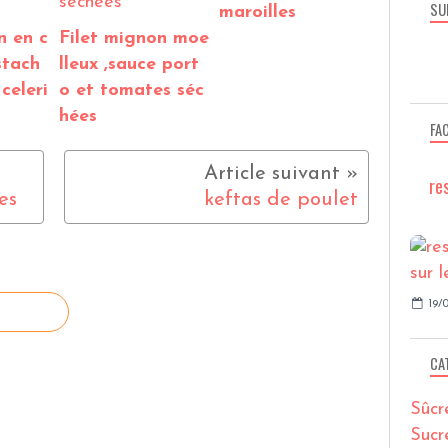
SU
maroilles
n en c
Filet mignon moe
stach
lleux ,sauce port
celeri
o et tomates séc
hées
FA
re
es
keftas de poulet
19/0
CA
Sûcr
Sucr