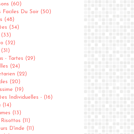
sons
(60)
s Faciles Du Soir
(50)
s
(48)
ées
(34)
(33)
ro
(32)
(31)
as - Tartes
(29)
lles
(24)
tarien
(22)
des
(20)
issime
(19)
ées Individuelles -
(16)
u
(14)
umes
(13)
- Risottos
(11)
urs D'inde
(11)