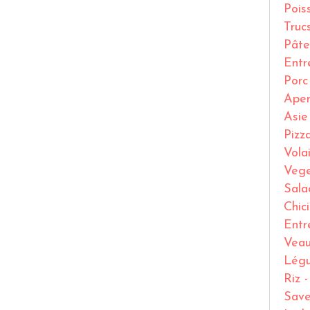
Pois
Truc
Pâte
Entr
Porc
Ape
Asie
Pizz
Volai
Vege
Sala
Chic
Entr
Vea
Lég
Riz 
Save