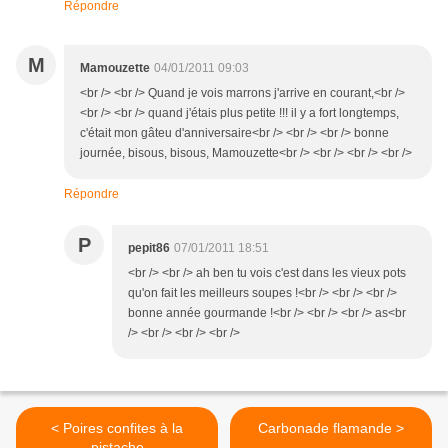
Répondre
M
Mamouzette
04/01/2011 09:03
<br /> <br /> Quand je vois marrons j'arrive en courant,<br />
<br /> <br /> quand j'étais plus petite !!! il y a fort longtemps,
c'était mon gâteu d'anniversaire<br /> <br /> <br /> bonne
journée, bisous, bisous, Mamouzette<br /> <br /> <br /> <br />
Répondre
P
pepit86
07/01/2011 18:51
<br /> <br /> ah ben tu vois c'est dans les vieux pots
qu'on fait les meilleurs soupes !<br /> <br /> <br />
bonne année gourmande !<br /> <br /> <br /> as<br
/> <br /> <br /> <br />
< Poires confites à la
Carbonade flamande >
pistache