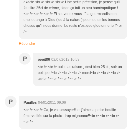
exacte.<br /> <br /> <br /> Une petite précision, je pense qu'il
faut lire 25cl de crème, sinon ça fait un peu homéopatique !
<br /> <br /> <br /> Et souvenez vous : " la gourmandise est
une louange à Dieu ( ou à la nature ) pour toutes les bonnes
choses qu'il nous donne. Le reste n'est que gloutonnerie !"<br
/>
Répondre
P
pepit86
02/07/2012 10:53
<br /> <br /> oui tu as raison , c'est bien 25 cl , soir un
petit pot !<br /> <br /> <br /> merci<br /> <br /> <br />
as<br /> <br /> <br /> <br />
P
Papilles
04/01/2011 09:06
<br /> <br /> Ca, je vais essayer!! et j'aime la petite bouille
émerveillée sur la photo : trop mignonne!!<br /> <br /> <br />
<br />