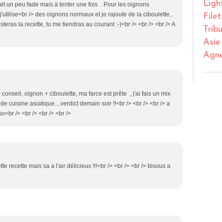
Ligh
ait un peu fade mais à tenter une fois . Pour les oignons
utilise<br /> des oignons normaux et je rajoute de la ciboulette..
File
steras la recette, tu me tiendras au courant :-)<br /> <br /> <br /> A
Trib
Asie
Agn
on conseil, oignon + ciboulette, ma farce est prête , j'ai fais un mix
 de cuisine asiatique....verdict demain soir !!<br /> <br /> <br /> a
so<br /> <br /> <br /> <br />
te recette mais sa a l'air délicieux !!!<br /> <br /> <br /> bisous a