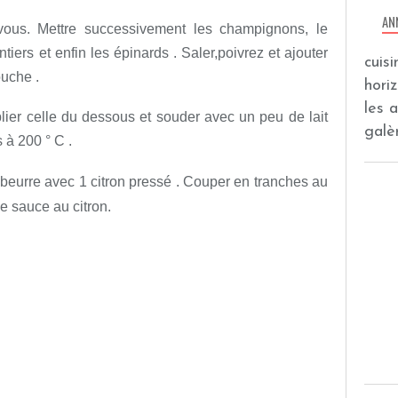
AN
 vous. Mettre successivement les champignons, le
tiers et enfin les épinards . Saler,poivrez et ajouter
cuis
ouche .
hori
les 
lier celle du dessous et souder avec un peu de lait
galèr
 à 200 ° C .
e beurre avec 1 citron pressé . Couper en tranches au
de sauce au citron.