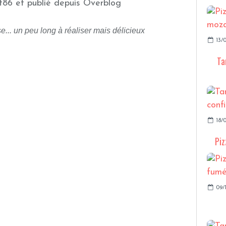
t86 et publié depuis Overblog
e... un peu long à réaliser mais délicieux
13/0
Ta
18/0
Piz
09/1