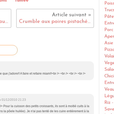
nons
fumée
Pois
Truc
Pâte
jeu interblog ! sauté de veau au chorizo
Crumble aux poires pistachées
Entr
Porc
Ape
Asie
Pizz
Volai
Vege
Sala
ue j'adore!! A faire et refaire miam!!<br /> <br /> <br /> <br />
Chic
Entr
Vea
Lég
m
01/12/2010 21:23
Riz 
/> Pour la cuisson des petits croissants, ils sont à moitié cuits à la
Save
s la pôele huilée). Je n'ai pas tenté de les cuire entièrement à la