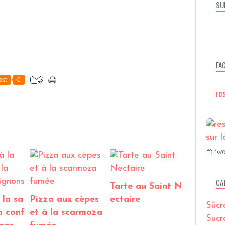
SU
FA
st
0
re
19/0
CA
Tarte au Saint N
 la sa
Pizza aux cèpes
ectaire
Sûcr
a conf
et à la scarmoza
Sucr