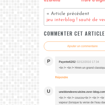
ozarella
iture d'oig
COMMENTER CET ARTICLE
Ajouter un commentaire
P
Payette6202
02/12/2010 17:34
<br /> <br /> Hmm un grand classique q
Répondre
U
uneblondeencuisine.over-blog.co
<br /> <br /> coucou<br /> <br /> <br 
vapeur (lorsque tu verse de l'eau dan