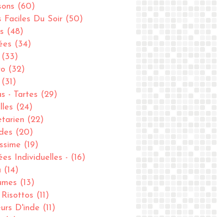
sons
(60)
s Faciles Du Soir
(50)
s
(48)
ées
(34)
(33)
ro
(32)
(31)
as - Tartes
(29)
lles
(24)
tarien
(22)
des
(20)
issime
(19)
ées Individuelles -
(16)
u
(14)
umes
(13)
- Risottos
(11)
urs D'inde
(11)