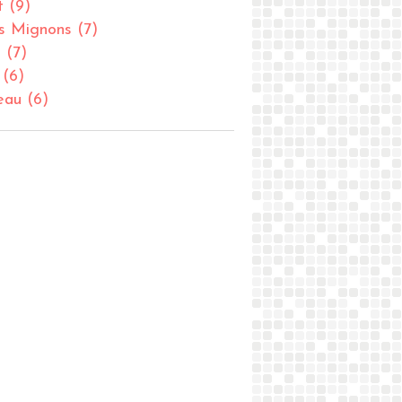
t
(9)
ts Mignons
(7)
u
(7)
(6)
eau
(6)