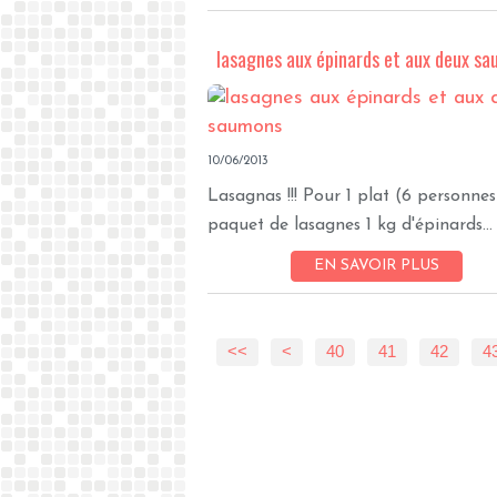
lasagnes aux épinards et aux deux s
10/06/2013
Lasagnas !!! Pour 1 plat (6 personnes
paquet de lasagnes 1 kg d'épinards...
EN SAVOIR PLUS
<<
<
10
20
30
40
41
42
4