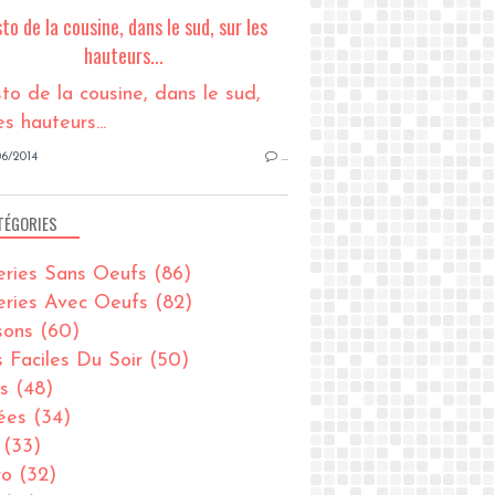
sto de la cousine, dans le sud, sur les
hauteurs...
6/2014
…
TÉGORIES
eries Sans Oeufs
(86)
eries Avec Oeufs
(82)
sons
(60)
s Faciles Du Soir
(50)
s
(48)
ées
(34)
(33)
ro
(32)