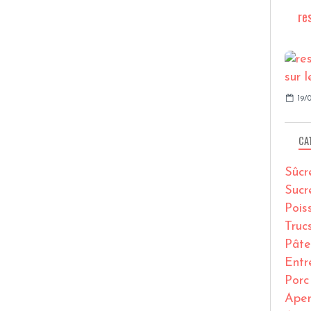
re
19/0
CA
Sûcr
Sucr
Pois
Truc
Pâte
Entr
Porc
Ape