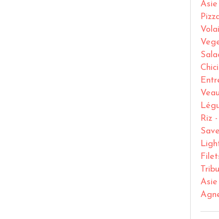
Asie
Pizz
Volai
Vege
Sala
Chic
Entr
Vea
Lég
Riz 
Save
Ligh
File
Trib
Asie
Agn