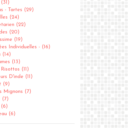
(31)
as - Tartes
(29)
lles
(24)
tarien
(22)
des
(20)
issime
(19)
ées Individuelles -
(16)
u
(14)
umes
(13)
- Risottos
(11)
urs D'inde
(11)
t
(9)
ts Mignons
(7)
u
(7)
(6)
eau
(6)