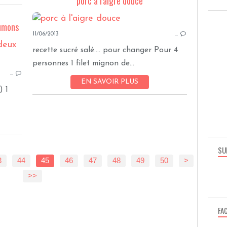
porc à l'aigre douce
aumons
11/06/2013
…
PÂTES
recette sucré salé.... pour changer Pour 4
personnes 1 filet mignon de...
…
EN SAVOIR PLUS
) 1
SU
3
44
45
46
47
48
49
50
60
70
>
>>
FA