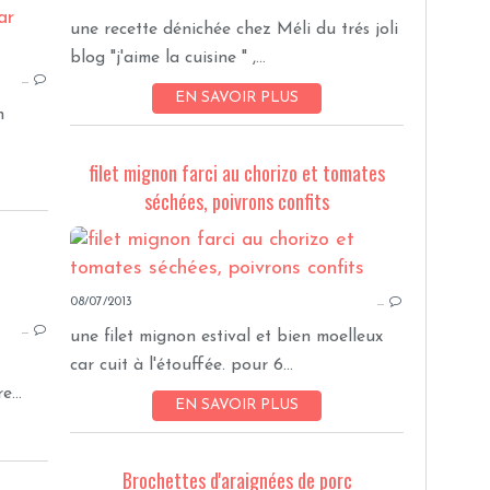
APERO
une recette dénichée chez Méli du trés joli
blog "j'aime la cuisine " ,...
…
EN SAVOIR PLUS
n
filet mignon farci au chorizo et tomates
séchées, poivrons confits
SÛCRERIES SANS OEUFS
08/07/2013
…
…
une filet mignon estival et bien moelleux
car cuit à l'étouffée. pour 6...
...
EN SAVOIR PLUS
Brochettes d'araignées de porc