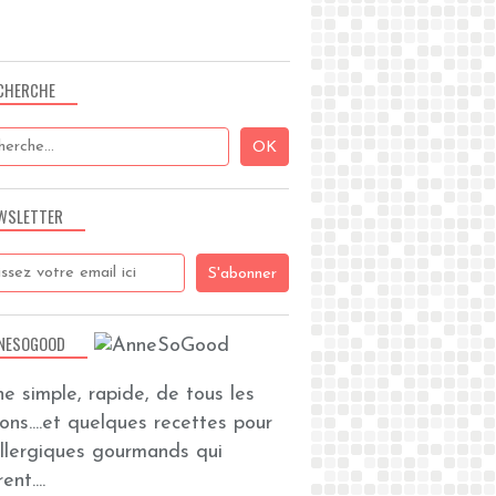
PORC
CHERCHE
WSLETTER
TARTARES
NESOGOOD
ine simple, rapide, de tous les
zons....et quelques recettes pour
allergiques gourmands qui
ent....