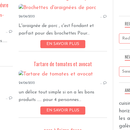
hévre
TRUCS FACILES DU SOIR
26/06/2013
…
RE
L'araignée de porc , c'est fondant et
…
parfait pour des brochettes Pour...
....
EN SAVOIR PLUS
NE
Tartare de tomates et avocat
24/06/2013
…
AN
SUCRERIES AVEC OEUFS
un délice tout simple si on a les bons
…
produits ..... pour 4 personnes...
cuis
hori
EN SAVOIR PLUS
les 
galèr