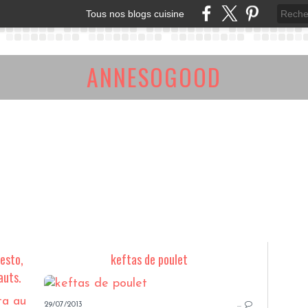
Tous nos blogs cuisine
ANNESOGOOD
pesto,
keftas de poulet
auts.
29/07/2013
…