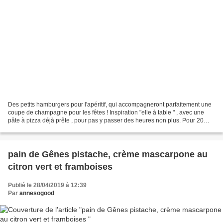
Des petits hamburgers pour l'apéritif, qui accompagneront parfaitement une
coupe de champagne pour les fêtes ! Inspiration "elle à table " , avec une
pâte à pizza déjà prête , pour pas y passer des heures non plus. Pour 20
hamburgers 1 boule de pâte à...
pain de Gênes pistache, crème mascarpone au
citron vert et framboises
Publié le 28/04/2019 à 12:39
Par
annesogood