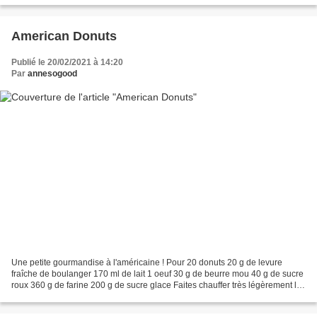
American Donuts
Publié le 20/02/2021 à 14:20
Par
annesogood
Une petite gourmandise à l'américaine ! Pour 20 donuts 20 g de levure
fraîche de boulanger 170 ml de lait 1 oeuf 30 g de beurre mou 40 g de sucre
roux 360 g de farine 200 g de sucre glace Faites chauffer très légèrement le
lait pour qu'il soit tiède ....