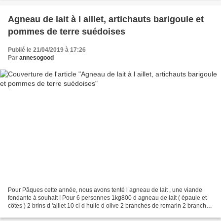
Agneau de lait à l aillet, artichauts barigoule et
pommes de terre suédoises
Publié le 21/04/2019 à 17:26
Par
annesogood
Pour Pâques cette année, nous avons tenté l agneau de lait , une viande
fondante à souhait ! Pour 6 personnes 1kg800 d agneau de lait ( épaule et
côtes ) 2 brins d 'aillet 10 cl d huile d olive 2 branches de romarin 2 branches
de thym 1 tête d ail 8 pommes...