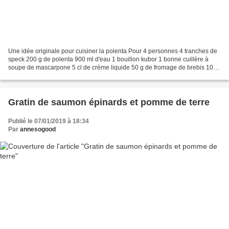
Une idée originale pour cuisiner la polenta Pour 4 personnes 4 tranches de
speck 200 g de polenta 900 ml d'eau 1 bouillon kubor 1 bonne cuillère à
soupe de mascarpone 5 cl de crème liquide 50 g de fromage de brebis 100
g de champignons de Paris sel/poivre...
Gratin de saumon épinards et pomme de terre
Publié le 07/01/2019 à 18:34
Par
annesogood