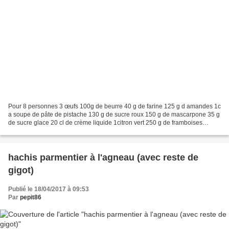
Pour 8 personnes 3 œufs 100g de beurre 40 g de farine 125 g d amandes 1c
a soupe de pâte de pistache 130 g de sucre roux 150 g de mascarpone 35 g
de sucre glace 20 cl de crème liquide 1citron vert 250 g de framboises
surgelées bio . Fouettez le beurre...
hachis parmentier à l'agneau (avec reste de
gigot)
Publié le 18/04/2017 à 09:53
Par
pepit86