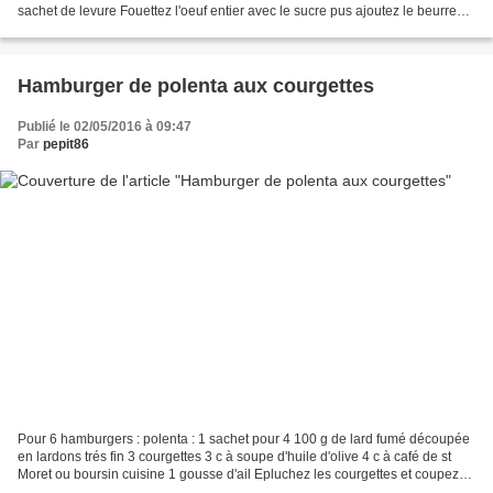
sachet de levure Fouettez l'oeuf entier avec le sucre pus ajoutez le beurre
fondu , la farine , le lait...
Hamburger de polenta aux courgettes
Publié le 02/05/2016 à 09:47
Par
pepit86
Pour 6 hamburgers : polenta : 1 sachet pour 4 100 g de lard fumé découpée
en lardons trés fin 3 courgettes 3 c à soupe d'huile d'olive 4 c à café de st
Moret ou boursin cuisine 1 gousse d'ail Epluchez les courgettes et coupez
les en tout petits dés. Faites...