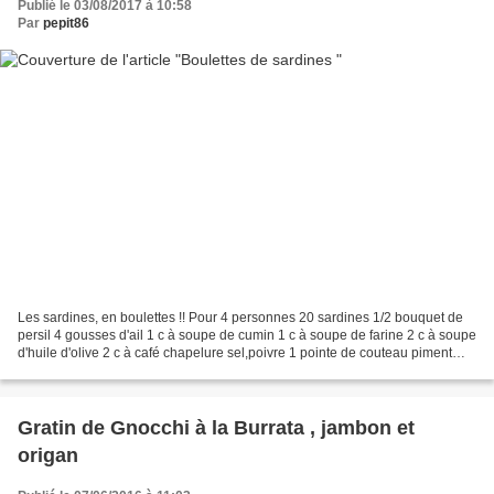
Publié le 03/08/2017 à 10:58
Par
pepit86
Les sardines, en boulettes !! Pour 4 personnes 20 sardines 1/2 bouquet de
persil 4 gousses d'ail 1 c à soupe de cumin 1 c à soupe de farine 2 c à soupe
d'huile d'olive 2 c à café chapelure sel,poivre 1 pointe de couteau piment
oiseau Faire vider les sardines...
Gratin de Gnocchi à la Burrata , jambon et
origan