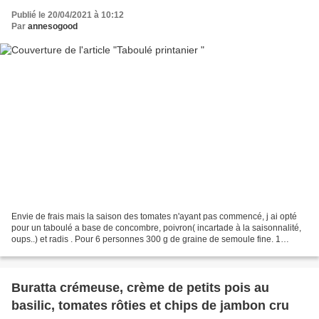
Publié le 20/04/2021 à 10:12
Par
annesogood
Envie de frais mais la saison des tomates n'ayant pas commencé, j ai opté
pour un taboulé a base de concombre, poivron( incartade à la saisonnalité,
oups..) et radis . Pour 6 personnes 300 g de graine de semoule fine. 1
poivron jaune 1 concombre 10 radis...
Buratta crémeuse, crème de petits pois au
basilic, tomates rôties et chips de jambon cru