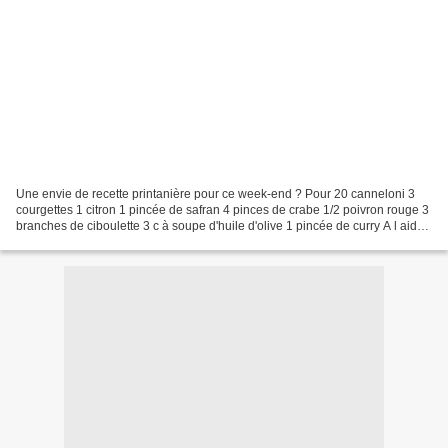
Une envie de recette printanière pour ce week-end ? Pour 20 canneloni 3
courgettes 1 citron 1 pincée de safran 4 pinces de crabe 1/2 poivron rouge 3
branches de ciboulette 3 c à soupe d'huile d'olive 1 pincée de curry A l aide
d'un épluche légumes ou...