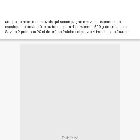
une petite recette de crozets qui accompagne merveilleusement une
escalope de poulet rôtie au four ... pour 4 personnes 500 g de crozets de
Savoie 2 poireaux 20 cl de crème fraiche sel,poivre 4 tranches de fourme
d'Ambert Faites cuire les crozets 20 minutes...
Publicité