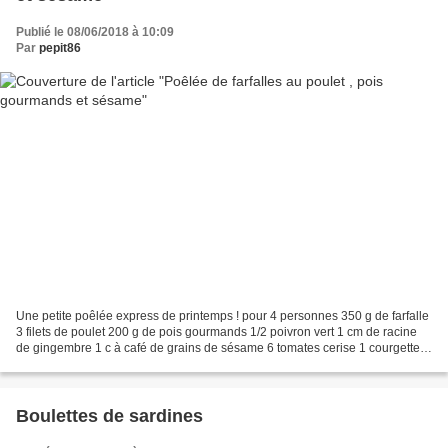
Publié le 08/06/2018 à 10:09
Par
pepit86
Une petite poêlée express de printemps ! pour 4 personnes 350 g de farfalle
3 filets de poulet 200 g de pois gourmands 1/2 poivron vert 1 cm de racine
de gingembre 1 c à café de grains de sésame 6 tomates cerise 1 courgette 1
c à soupe de sauce Worcestershire...
Boulettes de sardines