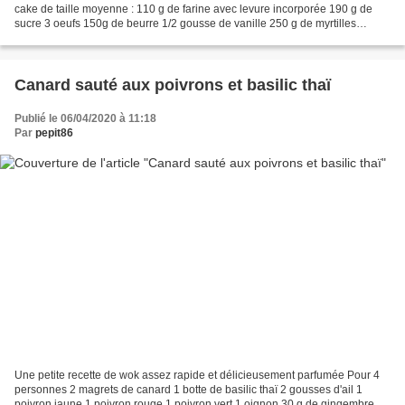
cake de taille moyenne : 110 g de farine avec levure incorporée 190 g de
sucre 3 oeufs 150g de beurre 1/2 gousse de vanille 250 g de myrtilles
surgelées 110 g de poudre amandes...
Canard sauté aux poivrons et basilic thaï
Publié le 06/04/2020 à 11:18
Par
pepit86
Une petite recette de wok assez rapide et délicieusement parfumée Pour 4
personnes 2 magrets de canard 1 botte de basilic thaï 2 gousses d'ail 1
poivron jaune 1 poivron rouge 1 poivron vert 1 oignon 30 g de gingembre