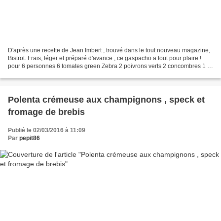
D'après une recette de Jean Imbert , trouvé dans le tout nouveau magazine,
Bistrot. Frais, léger et préparé d'avance , ce gaspacho a tout pour plaire !
pour 6 personnes 6 tomates green Zebra 2 poivrons verts 2 concombres 1 c
à soupe d'huile d'olive (+2...
Polenta crémeuse aux champignons , speck et
fromage de brebis
Publié le 02/03/2016 à 11:09
Par
pepit86