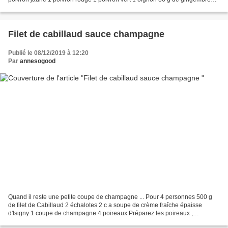
frais 100 g de pois gourmands 3 c...
Filet de cabillaud sauce champagne
Publié le 08/12/2019 à 12:20
Par
annesogood
Quand il reste une petite coupe de champagne ... Pour 4 personnes 500 g
de filet de Cabillaud 2 échalotes 2 c a soupe de crème fraîche épaisse
d'Isigny 1 coupe de champagne 4 poireaux Préparez les poireaux ,
découpez les e tronçons assez fins . Rincez...