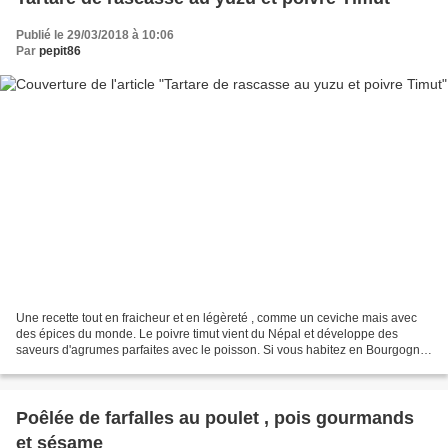
Publié le 29/03/2018 à 10:06
Par
pepit86
Une recette tout en fraicheur et en légèreté , comme un ceviche mais avec
des épices du monde. Le poivre timut vient du Népal et développe des
saveurs d'agrumes parfaites avec le poisson. Si vous habitez en Bourgogne,
allez donc faire un tour dans cet...
Poêlée de farfalles au poulet , pois gourmands
et sésame