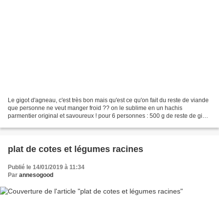
Le gigot d'agneau, c'est très bon mais qu'est ce qu'on fait du reste de viande
que personne ne veut manger froid ?? on le sublime en un hachis
parmentier original et savoureux ! pour 6 personnes : 500 g de reste de gigot
environ 2 échalotes 100 g de beurre...
plat de cotes et légumes racines
Publié le 14/01/2019 à 11:34
Par
annesogood