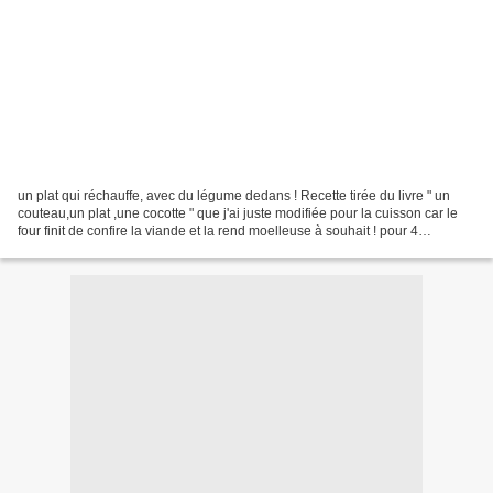
un plat qui réchauffe, avec du légume dedans ! Recette tirée du livre " un
couteau,un plat ,une cocotte " que j'ai juste modifiée pour la cuisson car le
four finit de confire la viande et la rend moelleuse à souhait ! pour 4
personnes : 1kg200 de plat...