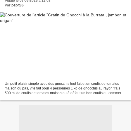
Publié le 07/06/2016 à 11:03
Par
pepit86
Un petit plaisir simple avec des gnocchis tout fait et un coulis de tomates
maison ou pas, vite fait pour 4 personnes 1 kg de gnocchis au rayon frais
500 ml de coulis de tomates maison ou à défaut un bon coulis du commerce
1 burrata 5 brins d'origan 2...