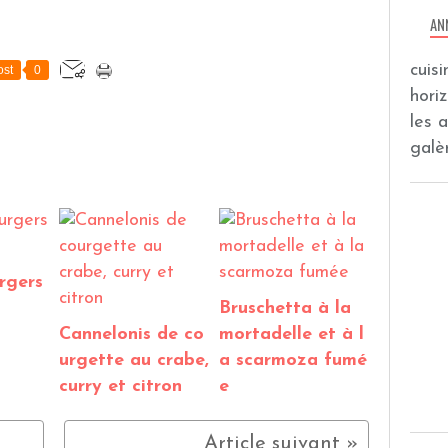
AN
cuis
st
0
hori
les 
galèr
rgers
Bruschetta à la
Cannelonis de co
mortadelle et à l
urgette au crabe,
a scarmoza fumé
curry et citron
e