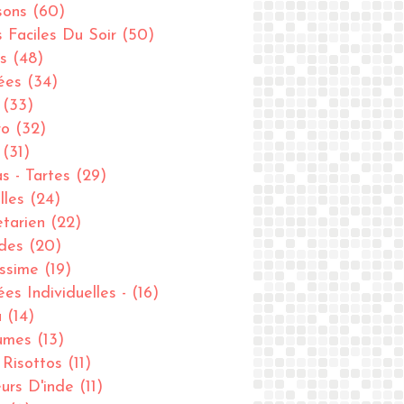
sons
(60)
s Faciles Du Soir
(50)
s
(48)
ées
(34)
(33)
ro
(32)
(31)
as - Tartes
(29)
lles
(24)
tarien
(22)
des
(20)
issime
(19)
ées Individuelles -
(16)
u
(14)
umes
(13)
- Risottos
(11)
urs D'inde
(11)