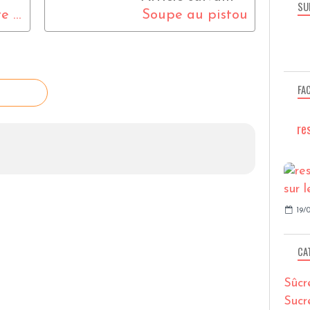
SU
Salade de pommes de terre au poulpe et câprons
Soupe au pistou
FA
re
19/0
CA
Sûcr
Sucr