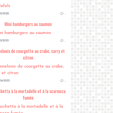
02/2025
…
Mini hamburgers au saumon
12/2023
…
elonis de courgette au crabe, curry et
citron
09/2023
…
hetta à la mortadelle et à la scarmoza
fumée