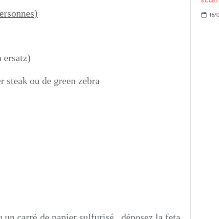
personnes)
16/0
n ersatz)
r steak ou de green zebra
un carré de papier sulfurisé , déposez la feta