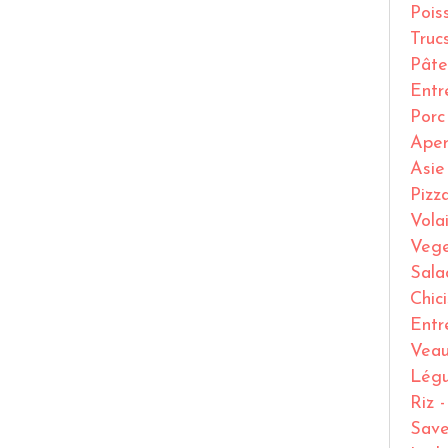
Pois
Truc
Pâte
Entr
Porc
Ape
Asie
Pizz
Volai
Vege
Sala
Chic
Entr
Vea
Lég
Riz 
Save