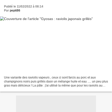
Publié le 11/02/2022 à 08:14
Par
pepit86
Une variante des raviolis vapeurs , ceux ci sont farcis au porc et aux
champignons noirs puis grillés dasn un mélange huile et eau ..... un peu plus
gras mais délicieux ! La pâte : j'ai utilisé la même que pour les raviolis au
lard et aux chataignes.Il...