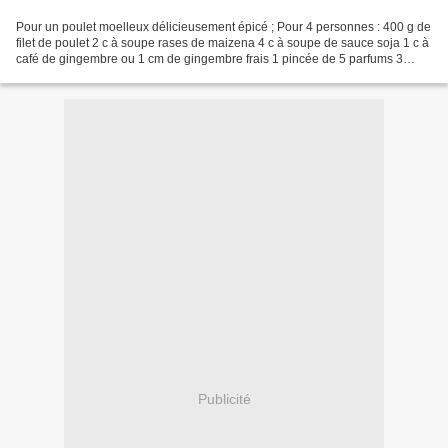
Pour un poulet moelleux délicieusement épicé ; Pour 4 personnes : 400 g de
filet de poulet 2 c à soupe rases de maizena 4 c à soupe de sauce soja 1 c à
café de gingembre ou 1 cm de gingembre frais 1 pincée de 5 parfums 3
carottes 3 choux pakchoi 1 petite...
Publicité