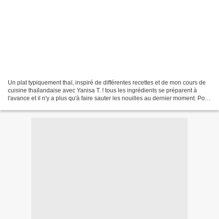
Un plat typiquement thaï, inspiré de différentes recettes et de mon cours de
cuisine thaïlandaise avec Yanisa T. ! tous les ingrédients se préparent à
l'avance et il n'y a plus qu'à faire sauter les nouilles au dernier moment. Pour
4 personnes 1 paquet...