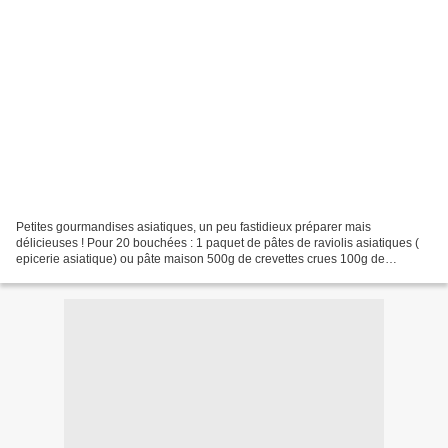
Petites gourmandises asiatiques, un peu fastidieux préparer mais
délicieuses ! Pour 20 bouchées : 1 paquet de pâtes de raviolis asiatiques (
epicerie asiatique) ou pâte maison 500g de crevettes crues 100g de
pousses de bambou 6 châtaignes d'eau (en conserve...