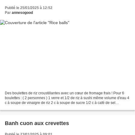
Publié le 25/01/2025 à 12:52
Par
annesogood
Des boulettes de riz croustillantes avec un cœur de fromage frais ! Pour 6
boulettes : ( 2 personnes ) 1 verre et 1/2 de riz à sushi même volume d'eau 4
c à soupe de vinaigre de riz 2 c à soupe de sucre 1/2 c à café de sel
Fromage frais type St Morêt...
Banh cuon aux crevettes
Publié le 23/01/2025 à 09:01