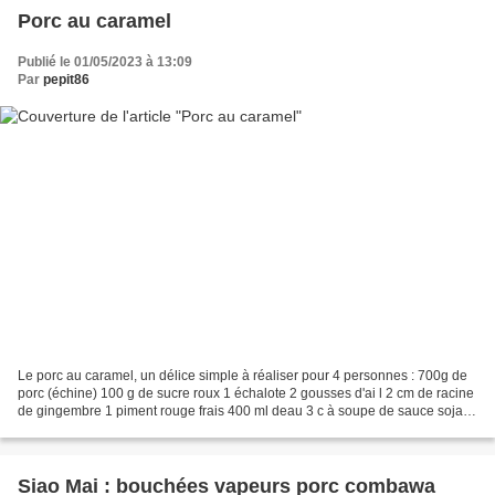
Porc au caramel
Publié le 01/05/2023 à 13:09
Par
pepit86
Le porc au caramel, un délice simple à réaliser pour 4 personnes : 700g de
porc (échine) 100 g de sucre roux 1 échalote 2 gousses d'ai l 2 cm de racine
de gingembre 1 piment rouge frais 400 ml deau 3 c à soupe de sauce soja 3
c à soupe de Nuoc Mam 2 petits...
Siao Mai : bouchées vapeurs porc combawa