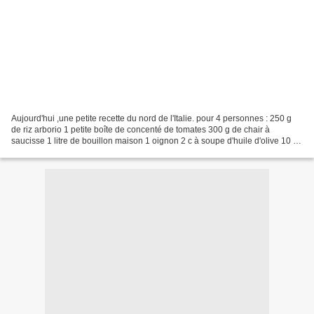
Aujourd'hui ,une petite recette du nord de l'Italie. pour 4 personnes : 250 g
de riz arborio 1 petite boîte de concenté de tomates 300 g de chair à
saucisse 1 litre de bouillon maison 1 oignon 2 c à soupe d'huile d'olive 10 g
de beurre Mettre le bouillon...