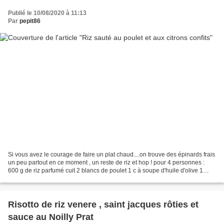
Publié le 10/08/2020 à 11:13
Par
pepit86
Si vous avez le courage de faire un plat chaud....on trouve des épinards frais
un peu partout en ce moment , un reste de riz et hop ! pour 4 personnes :
600 g de riz parfumé cuit 2 blancs de poulet 1 c à soupe d'huile d'olive 1
citron confit 5 c à soupe...
Risotto de riz venere , saint jacques rôties et
sauce au Noilly Prat