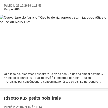
Publié le 23/12/2019 à 11:53
Par
pepit86
Une idée pour les fêtes peut être ? Le riz noir est un riz également nommé «
riz interdit », parce qu’il était réservé à l’empereur de Chine, qui en
interdisait, par conséquent, la consommation à ses sujets. Le riz "venere" (de
Venus) issu du croisement...
Risotto aux petits pois frais
Publié le 29/04/2016 à 10:14