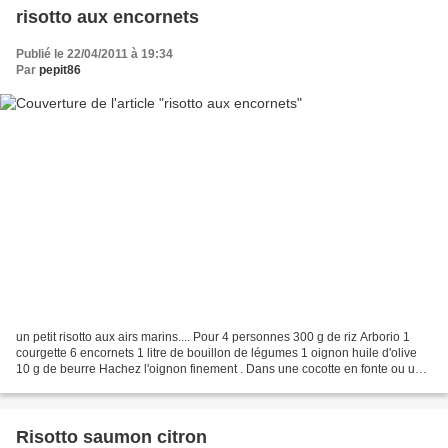
risotto aux encornets
Publié le 22/04/2011 à 19:34
Par
pepit86
un petit risotto aux airs marins.... Pour 4 personnes 300 g de riz Arborio 1
courgette 6 encornets 1 litre de bouillon de légumes 1 oignon huile d'olive
10 g de beurre Hachez l'oignon finement . Dans une cocotte en fonte ou une
sauteuse, faites suer l"oignon...
Risotto saumon citron