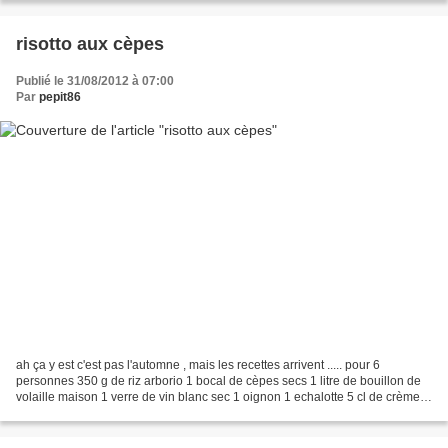
risotto aux cèpes
Publié le 31/08/2012 à 07:00
Par
pepit86
ah ça y est c'est pas l'automne , mais les recettes arrivent ..... pour 6
personnes 350 g de riz arborio 1 bocal de cèpes secs 1 litre de bouillon de
volaille maison 1 verre de vin blanc sec 1 oignon 1 echalotte 5 cl de crème
épaisse parmesan 20 g de...