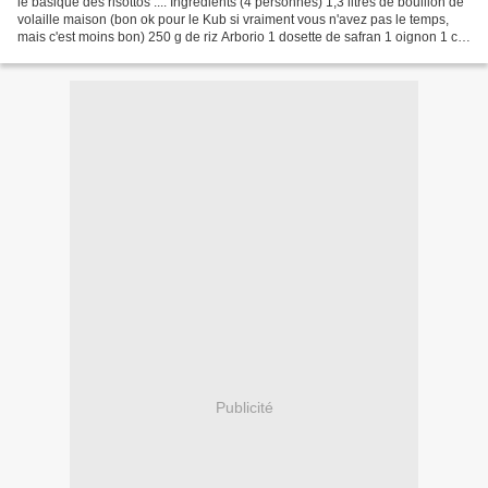
le basique des risottos .... Ingrédients (4 personnes) 1,3 litres de bouillon de
volaille maison (bon ok pour le Kub si vraiment vous n'avez pas le temps,
mais c'est moins bon) 250 g de riz Arborio 1 dosette de safran 1 oignon 1 c à
soupe de gros sel...
Publicité