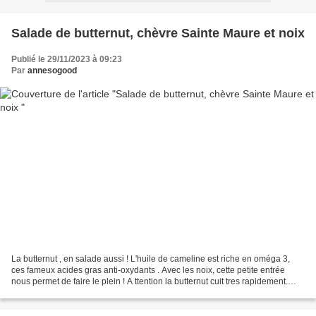
Salade de butternut, chèvre Sainte Maure et noix
Publié le 29/11/2023 à 09:23
Par
annesogood
La butternut , en salade aussi ! L'huile de cameline est riche en oméga 3,
ces fameux acides gras anti-oxydants . Avec les noix, cette petite entrée
nous permet de faire le plein ! A ttention la butternut cuit tres rapidement.
Pour 4 personnes 1/2 butternut...