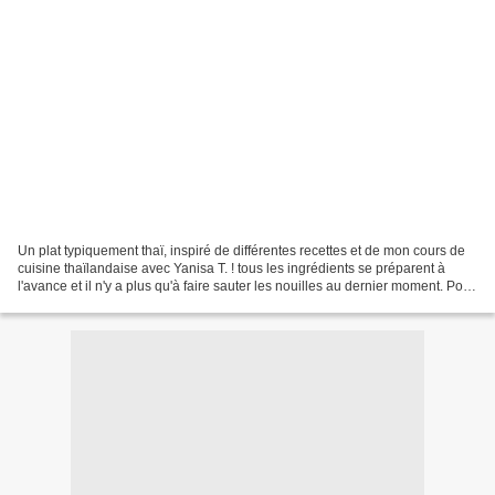
Un plat typiquement thaï, inspiré de différentes recettes et de mon cours de
cuisine thaïlandaise avec Yanisa T. ! tous les ingrédients se préparent à
l'avance et il n'y a plus qu'à faire sauter les nouilles au dernier moment. Pour
4 personnes 1 paquet...