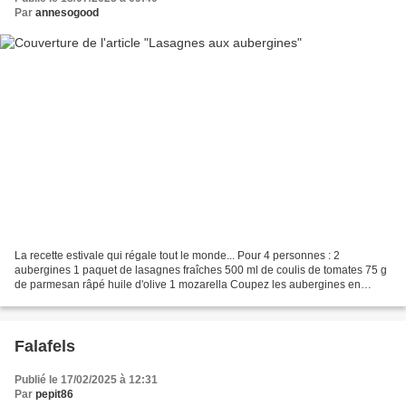
Par
annesogood
La recette estivale qui régale tout le monde... Pour 4 personnes : 2
aubergines 1 paquet de lasagnes fraîches 500 ml de coulis de tomates 75 g
de parmesan râpé huile d'olive 1 mozarella Coupez les aubergines en
tranches dans le sens de la longueur puis...
Falafels
Publié le 17/02/2025 à 12:31
Par
pepit86