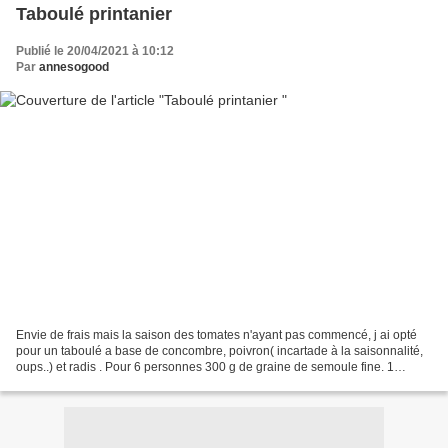
Taboulé printanier
Publié le 20/04/2021 à 10:12
Par
annesogood
Envie de frais mais la saison des tomates n'ayant pas commencé, j ai opté
pour un taboulé a base de concombre, poivron( incartade à la saisonnalité,
oups..) et radis . Pour 6 personnes 300 g de graine de semoule fine. 1
poivron jaune 1 concombre 10 radis...