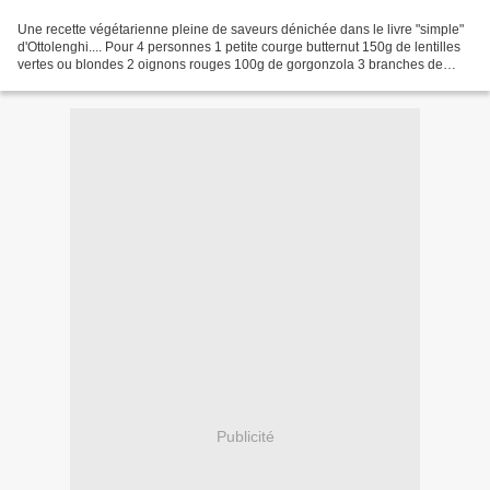
Une recette végétarienne pleine de saveurs dénichée dans le livre "simple"
d'Ottolenghi.... Pour 4 personnes 1 petite courge butternut 150g de lentilles
vertes ou blondes 2 oignons rouges 100g de gorgonzola 3 branches de
persil 10 feuilles de sauge 4...
Publicité