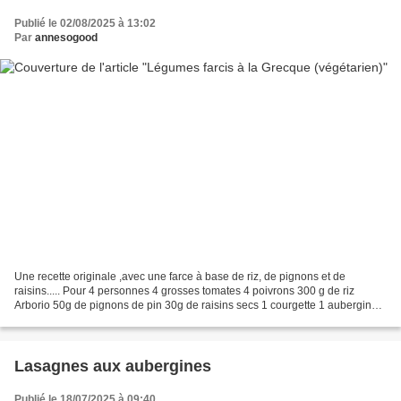
Publié le 02/08/2025 à 13:02
Par
annesogood
Une recette originale ,avec une farce à base de riz, de pignons et de
raisins..... Pour 4 personnes 4 grosses tomates 4 poivrons 300 g de riz
Arborio 50g de pignons de pin 30g de raisins secs 1 courgette 1 aubergine
Huile d'olive 2 oignons 3 gousses d'ail...
Lasagnes aux aubergines
Publié le 18/07/2025 à 09:40