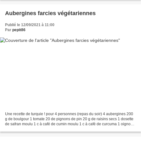
Aubergines farcies végétariennes
Publié le 12/09/2021 à 11:00
Par
pepit86
Une recette de turquie ! pour 4 personnes (repas du soir) 4 aubergines 200
g de boulgour 1 tomate 20 de pignons de pin 20 g de raisins secs 1 dosette
de safran moulu 1 c à café de cumin moulu 1 c à café de curcuma 1 oignon
500 ml de bouillon de légumes...