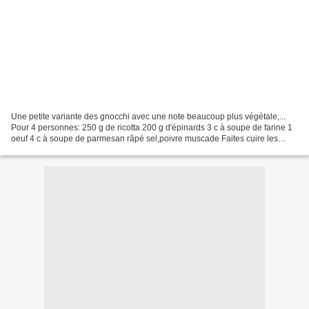
Une petite variante des gnocchi avec une note beaucoup plus végétale,...
Pour 4 personnes: 250 g de ricotta 200 g d'épinards 3 c à soupe de farine 1
oeuf 4 c à soupe de parmesan râpé sel,poivre muscade Faites cuire les
épinards avec un trait d'huile d'olive,pendant...