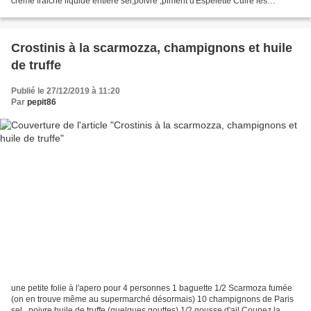
crème fraiche liquide entière sel,poivre ,piment d'Espelette Cuire les
asperges lavées et épluchées 10 minutes...
Crostinis à la scarmozza, champignons et huile
de truffe
Publié le 27/12/2019 à 11:20
Par
pepit86
une petite folie à l'apero pour 4 personnes 1 baguette 1/2 Scarmoza fumée
(on en trouve même au supermarché désormais) 10 champignons de Paris
sel , poivre huile de truffe (quelques gouttes) 1/2 gousse d'ail Coupez la