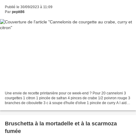
Publié le 30/09/2023 à 11:09
Par
pepit86
Une envie de recette printanière pour ce week-end ? Pour 20 canneloni 3
courgettes 1 citron 1 pincée de safran 4 pinces de crabe 1/2 poivron rouge 3
branches de ciboulette 3 c à soupe d'huile d'olive 1 pincée de curry A l aide
d'un épluche légumes ou...
Bruschetta à la mortadelle et à la scarmoza
fumée