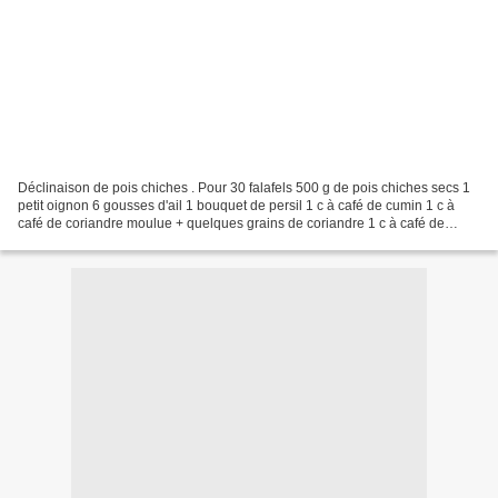
Déclinaison de pois chiches . Pour 30 falafels 500 g de pois chiches secs 1
petit oignon 6 gousses d'ail 1 bouquet de persil 1 c à café de cumin 1 c à
café de coriandre moulue + quelques grains de coriandre 1 c à café de
graines de sésame 1 c à café de...