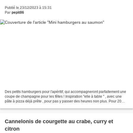
Publié le 23/12/2023 à 15:31
Par
pepit86
Des petits hamburgers pour l'apéritif, qui accompagneront parfaitement une
coupe de champagne pour les fêtes ! Inspiration "elle à table " , avec une
pâte à pizza déjà prête , pour pas y passer des heures non plus. Pour 20
hamburgers 1 boule de pâte à...
Cannelonis de courgette au crabe, curry et
citron