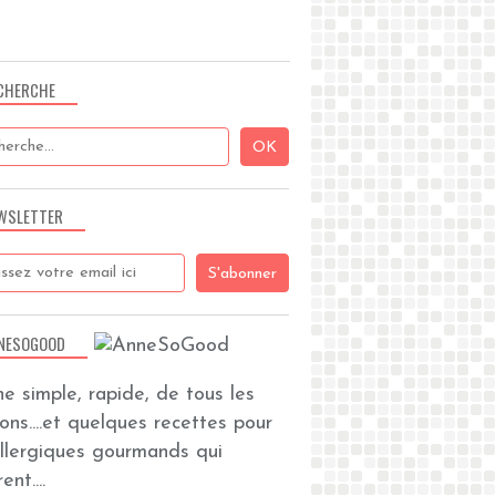
CHERCHE
WSLETTER
NESOGOOD
ine simple, rapide, de tous les
zons....et quelques recettes pour
allergiques gourmands qui
ent....