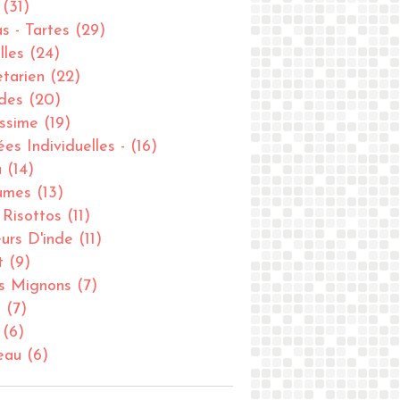
(31)
as - Tartes
(29)
lles
(24)
tarien
(22)
des
(20)
issime
(19)
ées Individuelles -
(16)
u
(14)
umes
(13)
- Risottos
(11)
urs D'inde
(11)
t
(9)
ts Mignons
(7)
u
(7)
(6)
eau
(6)