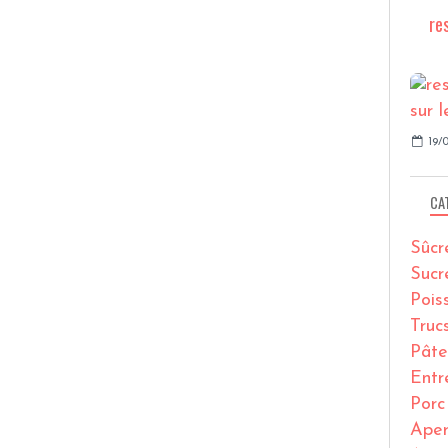
re
19/0
CA
Sûcr
Sucr
Pois
Truc
Pâte
Entr
Porc
Ape