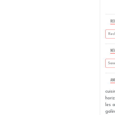
RE
NE
AN
cuis
hori
les 
galèr