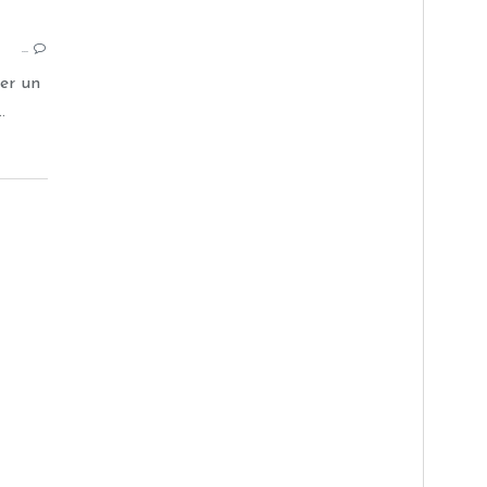
POMMES DE TERRE
ACCOMPAGNEMENTS
…
er un
.