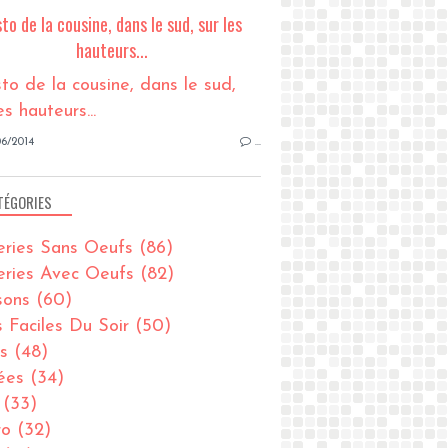
sto de la cousine, dans le sud, sur les
hauteurs...
6/2014
…
TÉGORIES
eries Sans Oeufs
(86)
eries Avec Oeufs
(82)
sons
(60)
s Faciles Du Soir
(50)
s
(48)
ées
(34)
(33)
ro
(32)