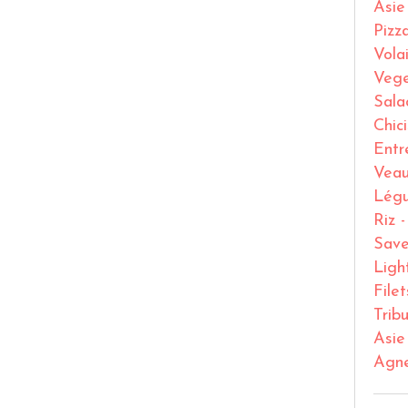
Asie
Pizz
Volai
Vege
Sala
Chic
Entr
Vea
Lég
Riz 
Save
Ligh
File
Trib
Asie
Agn