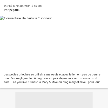
Publié le 30/06/2011 à 07:00
Par
pepit86
des petites brioches so british, sans oeufs et avec tellement peu de beurre
que c'est négligeable ! A déguster au petit déjeuner avec du sucré ou du
salé.....as you like it ! merci à Mary & Mike du blog mary et mike , pour leur
idée ! pour 25/30 scones...