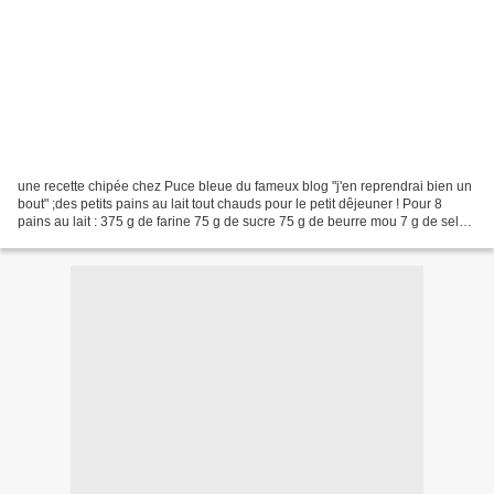
une recette chipée chez Puce bleue du fameux blog "j'en reprendrai bien un
bout" ;des petits pains au lait tout chauds pour le petit dêjeuner ! Pour 8
pains au lait : 375 g de farine 75 g de sucre 75 g de beurre mou 7 g de sel
250 g de lait entier 25...