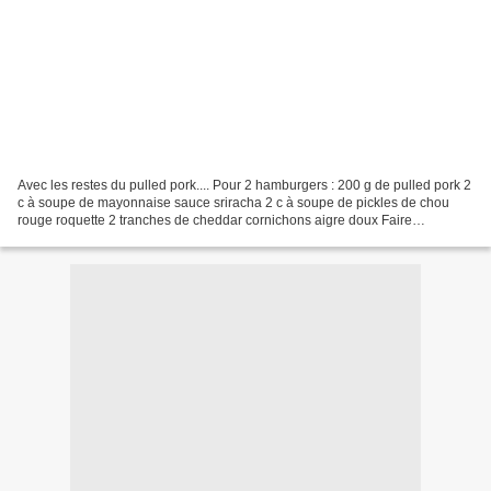
Avec les restes du pulled pork.... Pour 2 hamburgers : 200 g de pulled pork 2
c à soupe de mayonnaise sauce sriracha 2 c à soupe de pickles de chou
rouge roquette 2 tranches de cheddar cornichons aigre doux Faire
réchauffer le porc à feu très doux . Faites...