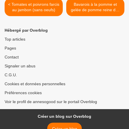
< Tomates et poivrons farcis
Bavarois à la pomme et
au jambon (sans oeufs)
gelée de pomme reine des
reinettes. >
Hébergé par Overblog
Top articles
Pages
Contact
Signaler un abus
C.G.U.
Cookies et données personnelles
Préférences cookies
Voir le profil de annesogood sur le portail Overblog
Créer un blog sur Overblog
Créer un blog