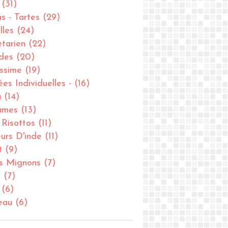
(31)
as - Tartes
(29)
lles
(24)
tarien
(22)
des
(20)
issime
(19)
ées Individuelles -
(16)
u
(14)
umes
(13)
- Risottos
(11)
urs D'inde
(11)
t
(9)
ts Mignons
(7)
u
(7)
(6)
eau
(6)