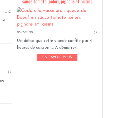
sauce tomate ,céleri, pignons et raisins
AGNEAU
TRIBU
…
BOEUF
ure
06/05/2020
…
Un délice que cette viande confite par 4
heures de cuisson .... A démarrer...
EN SAVOIR PLUS
BOEUF
…
Une
.