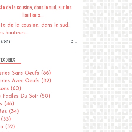
sto de la cousine, dans le sud, sur les
hauteurs...
6/2014
…
TÉGORIES
eries Sans Oeufs
(86)
eries Avec Oeufs
(82)
sons
(60)
s Faciles Du Soir
(50)
s
(48)
ées
(34)
(33)
ro
(32)