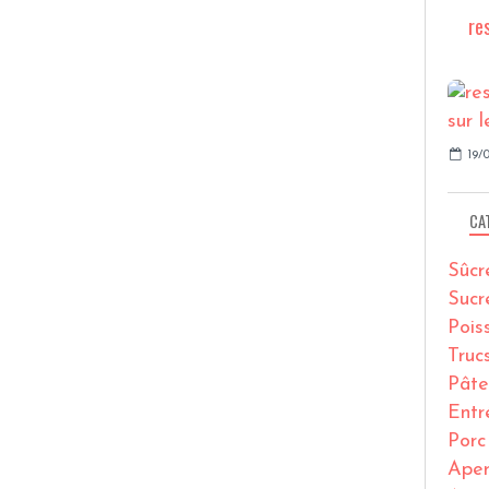
re
19/0
CA
Sûcr
Sucr
Pois
Truc
Pâte
Entr
Porc
Ape