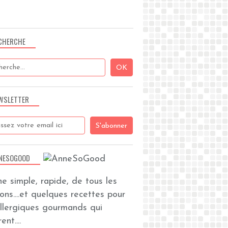
CHERCHE
WSLETTER
NESOGOOD
ine simple, rapide, de tous les
zons....et quelques recettes pour
allergiques gourmands qui
ent....