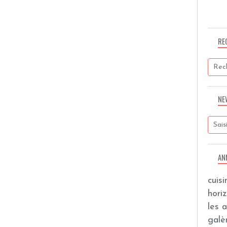
RE
NE
AN
cuis
hori
les 
galèr