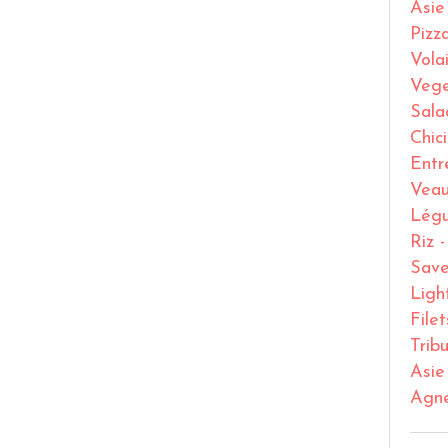
Asie
Pizz
Volai
Vege
Sala
Chic
Entr
Vea
Lég
Riz 
Save
Ligh
File
Trib
Asie
Agn