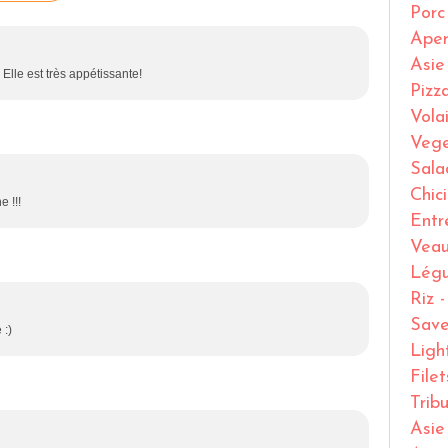
Porc
Ape
Asie
Elle est très appétissante!
Pizz
Volai
Vege
Sala
Chic
e !!!
Entr
Vea
Lég
Riz 
Save
 :)
Ligh
File
Trib
Asie