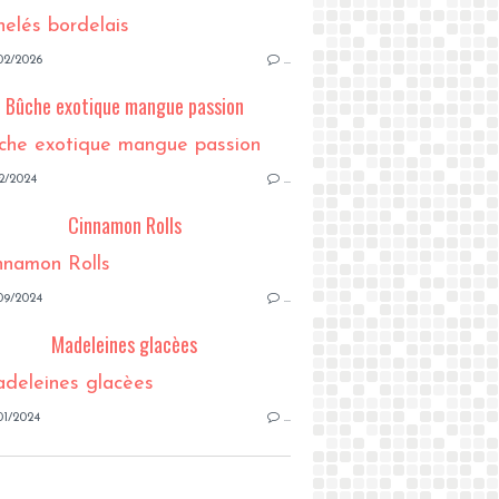
02/2026
…
Bûche exotique mangue passion
2/2024
…
Cinnamon Rolls
09/2024
…
Madeleines glacèes
01/2024
…