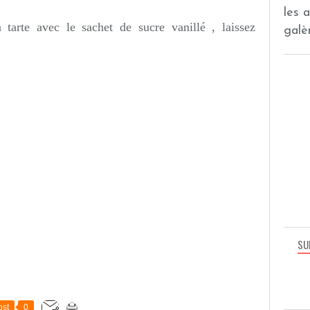
les 
 tarte avec le sachet de sucre vanillé , laissez
galèr
SU
st
0