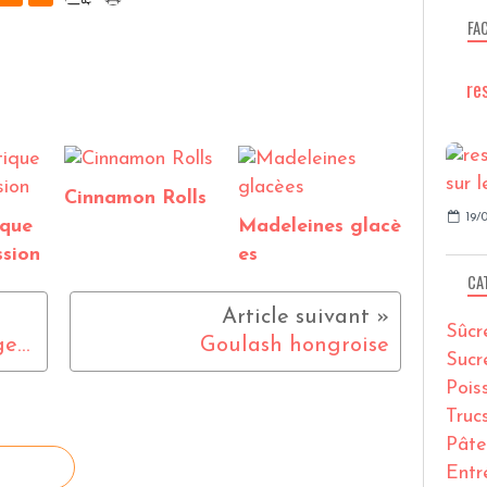
FA
re
Cinnamon Rolls
19/0
ique
Madeleines glacè
sion
es
CA
Sûcr
verrines de crème d'asperges et saumon fumé
Goulash hongroise
Sucr
Pois
Truc
Pâte
Entr