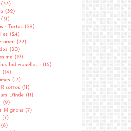
(33)
ro
(32)
(31)
as - Tartes
(29)
lles
(24)
tarien
(22)
des
(20)
issime
(19)
ées Individuelles -
(16)
u
(14)
umes
(13)
- Risottos
(11)
urs D'inde
(11)
t
(9)
ts Mignons
(7)
u
(7)
(6)