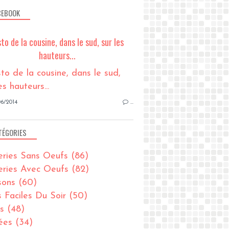
CEBOOK
sto de la cousine, dans le sud, sur les
hauteurs...
6/2014
…
TÉGORIES
eries Sans Oeufs
(86)
eries Avec Oeufs
(82)
sons
(60)
s Faciles Du Soir
(50)
s
(48)
ées
(34)