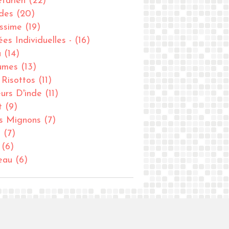
tarien
(22)
des
(20)
issime
(19)
ées Individuelles -
(16)
u
(14)
umes
(13)
- Risottos
(11)
urs D'inde
(11)
t
(9)
ts Mignons
(7)
u
(7)
(6)
eau
(6)