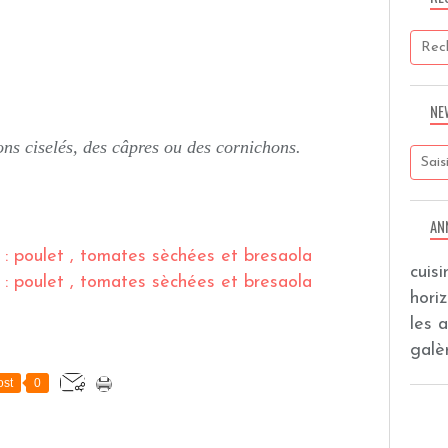
NE
ons ciselés, des câpres ou des cornichons.
AN
cuis
hori
les 
galèr
st
0