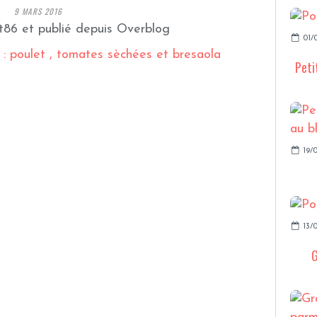
9 MARS 2016
t86 et publié depuis Overblog
01/
Peti
19/0
13/0
G