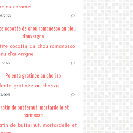
05/2023
…
te cocotte de chou romanesco au bleu
d'auvergne
1/2022
…
Polenta gratinée au chorizo
3/2021
…
ratin de butternut, mortardelle et
parmesan