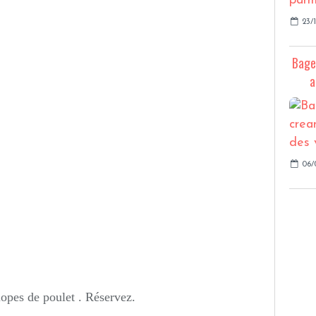
23/
Bage
a
06/
lopes de poulet . Réservez.