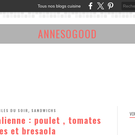
Tous nos blogs cuisine
ANNESOGOOD
ILES DU SOIR
SANDWICHS
,
VO
alienne : poulet , tomates
es et bresaola