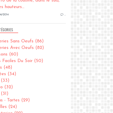
6/2014
…
TÉGORIES
eries Sans Oeufs
(86)
eries Avec Oeufs
(82)
sons
(60)
s Faciles Du Soir
(50)
s
(48)
ées
(34)
(33)
ro
(32)
(31)
as - Tartes
(29)
lles
(24)