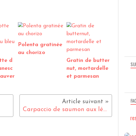
Polenta gratinée
au chorizo
tte d
Gratin de butter
SU
anesc
nut, mortardelle
'auver
et parmesan
FA
Carpaccio de saumon aux légumes croquants et au citron vert.
re