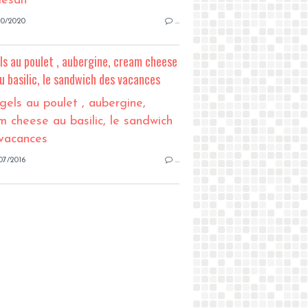
10/2020
…
ls au poulet , aubergine, cream cheese
u basilic, le sandwich des vacances
07/2016
…