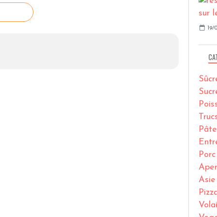
19/0
CA
Sûcr
Sucr
Pois
Truc
Pâte
Entr
Porc
Ape
Asie
Pizz
Volai