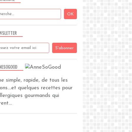
WSLETTER
NESOGOOD
ine simple, rapide, de tous les
zons....et quelques recettes pour
allergiques gourmands qui
ent....