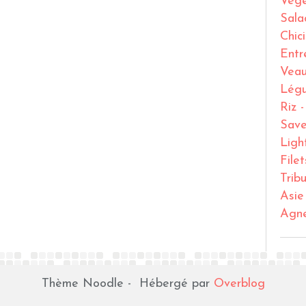
Vege
Sala
Chic
Entr
Vea
Lég
Riz 
Save
Ligh
File
Trib
Asie
Agn
Thème Noodle - Hébergé par
Overblog