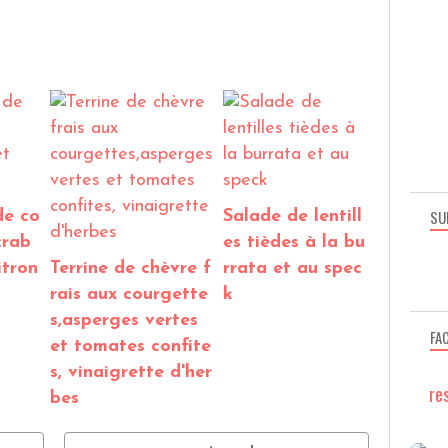
SU
de co
Salade de lentill
crab
es tièdes à la bu
itron
Terrine de chèvre f
rrata et au spec
rais aux courgette
k
s,asperges vertes
FA
et tomates confite
s, vinaigrette d'her
re
bes