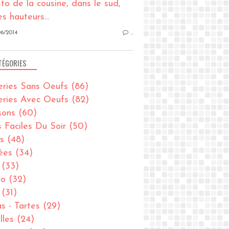
6/2014
…
TÉGORIES
eries Sans Oeufs
(86)
eries Avec Oeufs
(82)
sons
(60)
s Faciles Du Soir
(50)
s
(48)
ées
(34)
(33)
ro
(32)
(31)
as - Tartes
(29)
lles
(24)