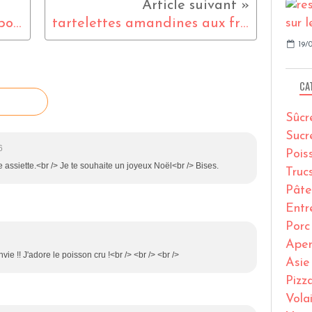
Hamburger à l'italienne : poulet , tomates sèchées et bresaola
tartelettes amandines aux fruits rouges
19/0
CA
Sûcr
Sucr
6
Pois
 assiette.<br /> Je te souhaite un joyeux Noël<br /> Bises.
Truc
Pâte
Entr
Porc
Ape
ie !! J'adore le poisson cru !<br /> <br /> <br />
Asie
Pizz
Volai