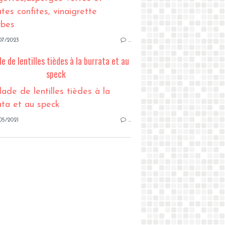
07/2023
…
e de lentilles tièdes à la burrata et au
speck
05/2021
…