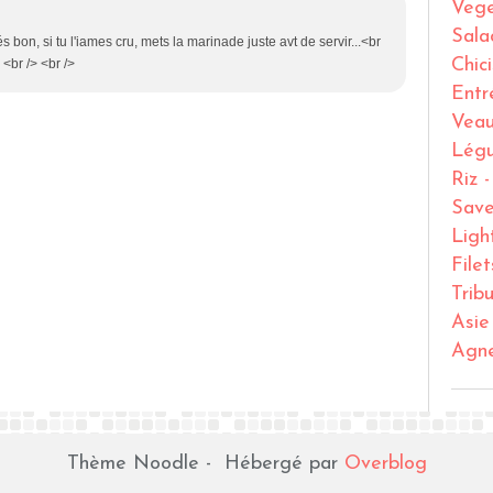
Vege
Sala
rés bon, si tu l'iames cru, mets la marinade juste avt de servir...<br
Chic
 <br /> <br />
Entr
Vea
Lég
Riz 
Save
Ligh
File
Trib
Asie
Agn
Thème Noodle - Hébergé par
Overblog