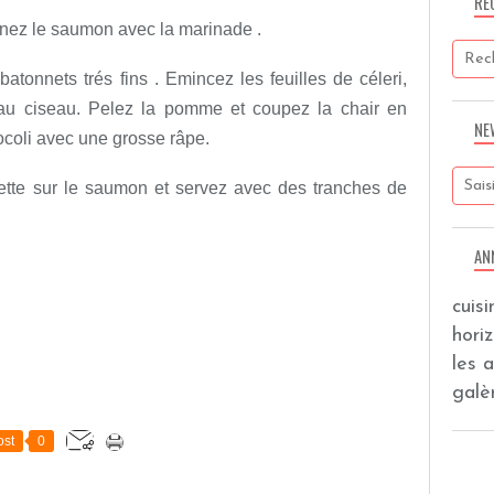
RE
nnez le saumon avec la marinade .
atonnets trés fins . Emincez les feuilles de céleri,
e au ciseau. Pelez la pomme et coupez la chair en
NE
rocoli avec une grosse râpe.
uette sur le saumon et servez avec des tranches de
AN
cuis
hori
les 
galèr
st
0