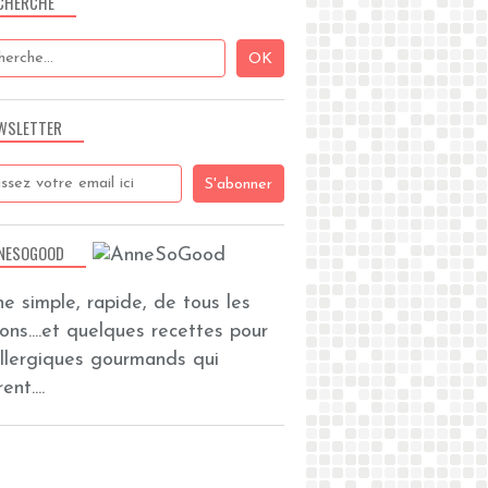
CHERCHE
WSLETTER
NESOGOOD
ine simple, rapide, de tous les
zons....et quelques recettes pour
allergiques gourmands qui
ent....