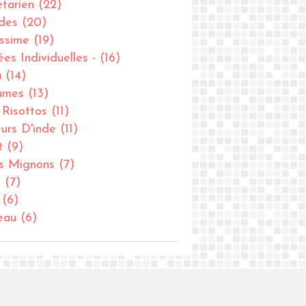
tarien
(22)
des
(20)
issime
(19)
ées Individuelles -
(16)
u
(14)
umes
(13)
- Risottos
(11)
urs D'inde
(11)
t
(9)
ts Mignons
(7)
u
(7)
(6)
eau
(6)