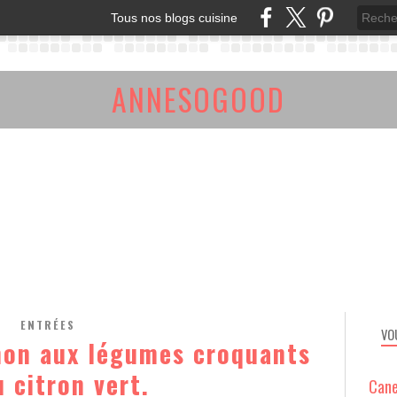
Tous nos blogs cuisine
ANNESOGOOD
ENTRÉES
VO
mon aux légumes croquants
u citron vert.
Cane