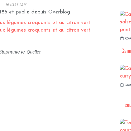
10 MARS 2016
t86 et publié depuis Overblog
05/
Cann
 Stephanie le
Quellec
30/
cou