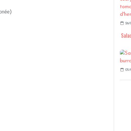
monée
)
26/
Salad
05/