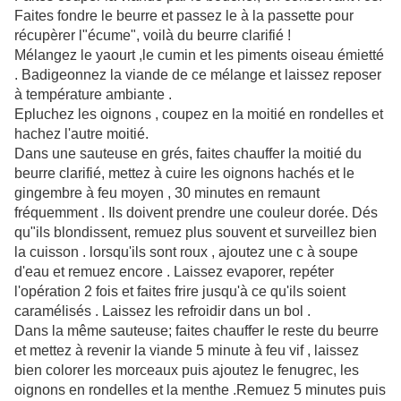
Faites fondre le beurre et passez le à la passette pour
récupèrer l"écume", voilà du beurre clarifié !
Mélangez le yaourt ,le cumin et les piments oiseau émietté
. Badigeonnez la viande de ce mélange et laissez reposer
à température ambiante .
Epluchez les oignons , coupez en la moitié en rondelles et
hachez l'autre moitié.
Dans une sauteuse en grés, faites chauffer la moitié du
beurre clarifié, mettez à cuire les oignons hachés et le
gingembre à feu moyen , 30 minutes en remaunt
fréquemment . Ils doivent prendre une couleur dorée. Dés
qu"ils blondissent, remuez plus souvent et surveillez bien
la cuisson . lorsqu'ils sont roux , ajoutez une c à soupe
d'eau et remuez encore . Laissez evaporer, repéter
l'opération 2 fois et faites frire jusqu'à ce qu'ils soient
caramélisés . Laissez les refroidir dans un bol .
Dans la même sauteuse; faites chauffer le reste du beurre
et mettez à revenir la viande 5 minute à feu vif , laissez
bien colorer les morceaux puis ajoutez le fenugrec, les
oignons en rondelles et la menthe .Remuez 5 minutes puis