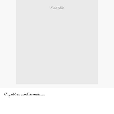
Publicité
U
n petit air méditéranéen....