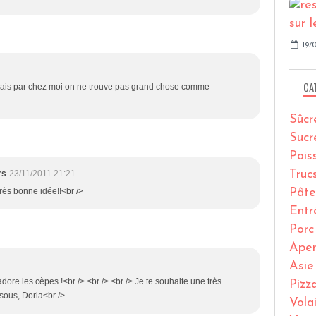
19/0
CA
 mais par chez moi on ne trouve pas grand chose comme
Sûcr
Sucr
Pois
Truc
rs
23/11/2011 21:21
très bonne idée!!<br />
Pâte
Entr
Porc
Ape
Asie
adore les cèpes !<br /> <br /> <br /> Je te souhaite une très
Pizz
isous, Doria<br />
Volai