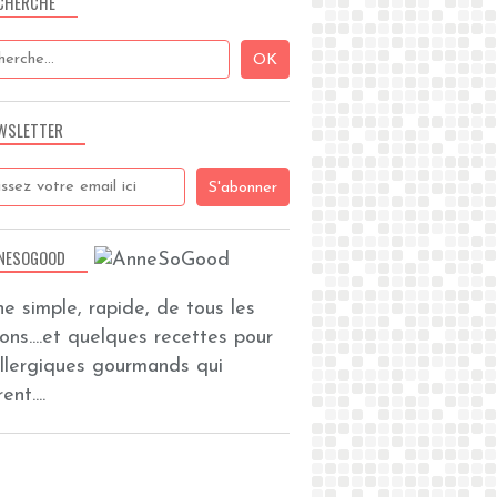
CHERCHE
WSLETTER
NESOGOOD
ine simple, rapide, de tous les
zons....et quelques recettes pour
allergiques gourmands qui
ent....