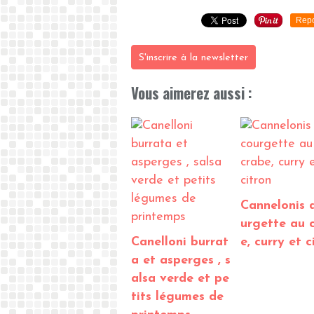
Repo
S'inscrire à la newsletter
Vous aimerez aussi :
Cannelonis 
urgette au 
Canelloni burrat
e, curry et c
a et asperges , s
alsa verde et pe
tits légumes de