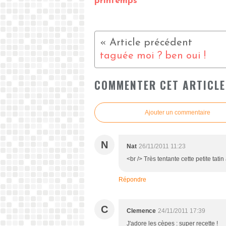
printemps
taguée moi ? ben oui !
COMMENTER CET ARTICLE
Ajouter un commentaire
N
Nat
26/11/2011 11:23
<br /> Très tentante cette petite tati
Répondre
C
Clemence
24/11/2011 17:39
J'adore les cèpes : super recette !