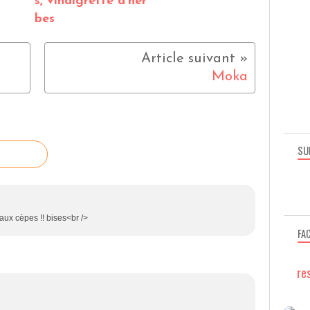
s, vinaigrette d'her
bes
Moka
SU
n aux cèpes !! bises<br />
FA
re