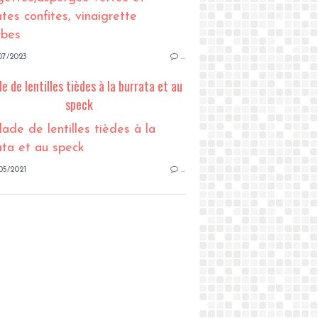
07/2023
…
e de lentilles tièdes à la burrata et au
speck
05/2021
…