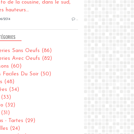
6/2014
…
TÉGORIES
eries Sans Oeufs
(86)
eries Avec Oeufs
(82)
sons
(60)
s Faciles Du Soir
(50)
s
(48)
ées
(34)
(33)
ro
(32)
(31)
as - Tartes
(29)
lles
(24)