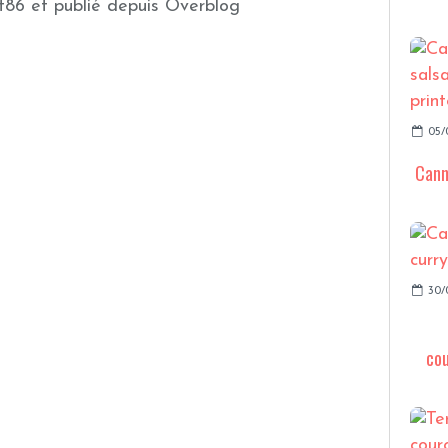
t86 et publié depuis Overblog
05/
Cann
30/
cou