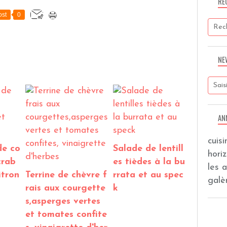
RE
st
0
NE
AN
cuis
de co
Salade de lentill
hori
crab
es tièdes à la bu
les 
itron
Terrine de chèvre f
rrata et au spec
galèr
rais aux courgette
k
s,asperges vertes
et tomates confite