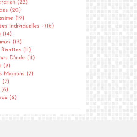
tarien
(22)
des
(20)
issime
(19)
ées Individuelles -
(16)
u
(14)
umes
(13)
- Risottos
(11)
urs D'inde
(11)
t
(9)
ts Mignons
(7)
u
(7)
(6)
eau
(6)