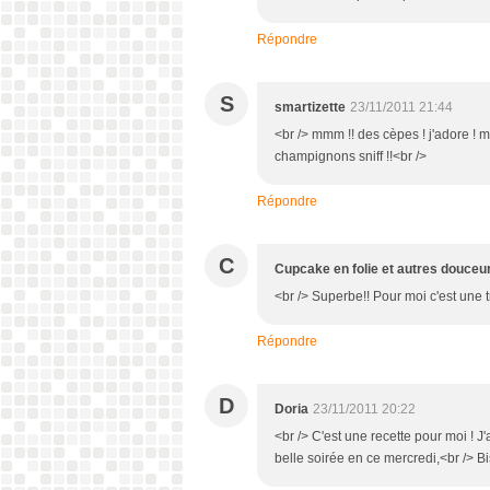
Répondre
S
smartizette
23/11/2011 21:44
<br /> mmm !! des cèpes ! j'adore !
champignons sniff !!<br />
Répondre
C
Cupcake en folie et autres douceu
<br /> Superbe!! Pour moi c'est une 
Répondre
D
Doria
23/11/2011 20:22
<br /> C'est une recette pour moi ! J'
belle soirée en ce mercredi,<br /> B