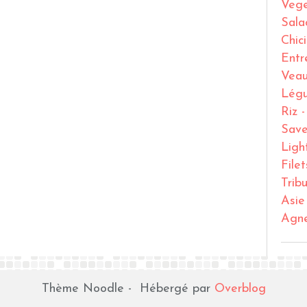
Vege
Sala
Chic
Entr
Vea
Lég
Riz 
Save
Ligh
File
Trib
Asie
Agn
Thème Noodle - Hébergé par
Overblog