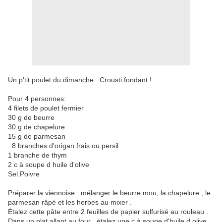
Un p'tit poulet du dimanche. Crousti fondant !
Pour 4 personnes:
4 filets de poulet fermier
30 g de beurre
30 g de chapelure
15 g de parmesan
8 branches d'origan frais ou persil
1 branche de thym
2 c à soupe d huile d'olive
Sel.Poivre
Préparer la viennoise : mélanger le beurre mou, la chapelure , le
parmesan râpé et les herbes au mixer .
Étalez cette pâte entre 2 feuilles de papier sulfurisé au rouleau .
Dans un plat allant au four , étalez une c à soupe d'huile d olive