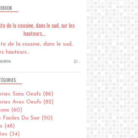
CEBOOK
sto de la cousine, dans le sud, sur les
hauteurs...
6/2014
…
TÉGORIES
eries Sans Oeufs
(86)
eries Avec Oeufs
(82)
sons
(60)
s Faciles Du Soir
(50)
s
(48)
ées
(34)