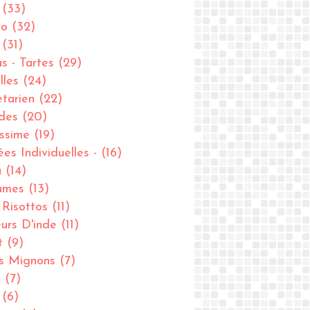
(33)
ro
(32)
(31)
as - Tartes
(29)
lles
(24)
tarien
(22)
des
(20)
issime
(19)
ées Individuelles -
(16)
u
(14)
umes
(13)
- Risottos
(11)
urs D'inde
(11)
t
(9)
ts Mignons
(7)
u
(7)
(6)