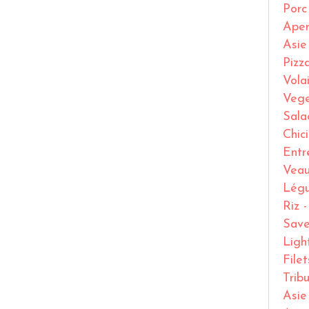
Porc
Ape
Asie
Pizz
Volai
Vege
Sala
Chic
Entr
Vea
Lég
Riz 
Save
Ligh
File
Trib
Asie