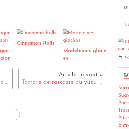
FA
re
Cinnamon Rolls
ique
Madeleines glacè
sion
es
19/0
CA
Filet de poulet fondant aux deux poivres , fondue de poireaux
Tartare de rascasse au yuzu et poivre Timut
Sûcr
Sucr
Pois
Truc
Pâte
Entr