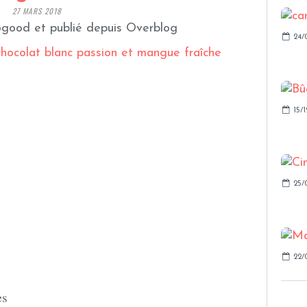
27 MARS 2018
good et publié depuis Overblog
24/
15/1
25/
22/
es