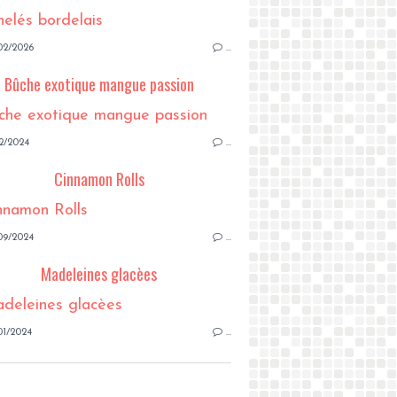
02/2026
…
Bûche exotique mangue passion
2/2024
…
Cinnamon Rolls
09/2024
…
Madeleines glacèes
01/2024
…