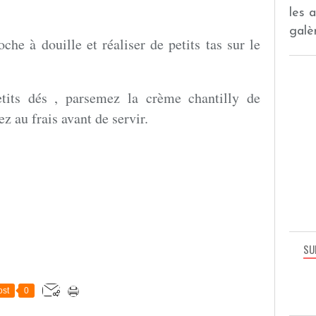
les 
galèr
he à douille et réaliser de petits tas sur le
its dés , parsemez la crème chantilly de
z au frais avant de servir.
SU
st
0