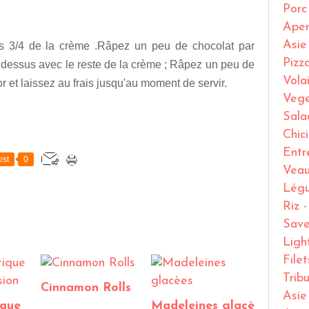
Porc
Ape
Asie
es 3/4 de la crème .Râpez un peu de chocolat par
Pizz
e dessus avec le reste de la crème ; Râpez un peu de
Volai
r et laissez au frais jusqu'au moment de servir.
Vege
Sala
Chic
Entr
st
0
Vea
Lég
Riz 
Save
Ligh
File
Trib
Cinnamon Rolls
Asie
ique
Madeleines glacè