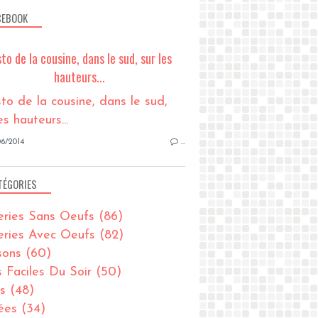
CEBOOK
sto de la cousine, dans le sud, sur les
hauteurs...
6/2014
…
TÉGORIES
eries Sans Oeufs
(86)
eries Avec Oeufs
(82)
sons
(60)
s Faciles Du Soir
(50)
s
(48)
ées
(34)