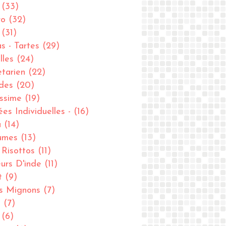
(33)
ro
(32)
(31)
as - Tartes
(29)
lles
(24)
tarien
(22)
des
(20)
issime
(19)
ées Individuelles -
(16)
u
(14)
umes
(13)
- Risottos
(11)
urs D'inde
(11)
t
(9)
ts Mignons
(7)
u
(7)
(6)