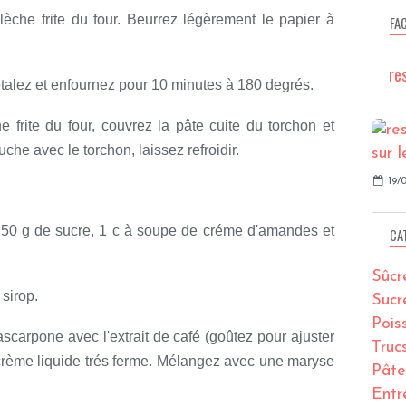
lèche frite du four. Beurrez légèrement le papier à
FA
re
talez et enfournez pour 10 minutes à 180 degrés.
e frite du four, couvrez la pâte cuite du torchon et
uche avec le torchon, laissez refroidir.
19/0
, 50 g de sucre, 1 c à soupe de créme d'amandes et
CA
Sûcr
sirop.
Sucr
Pois
scarpone avec l'extrait de café (goûtez pour ajuster
Truc
la crème liquide trés ferme. Mélangez avec une maryse
Pâte
Entr