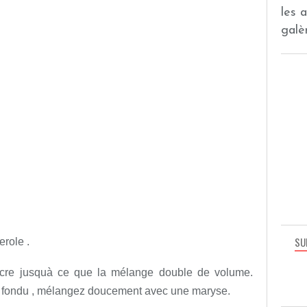
les 
galèr
SU
erole .
sucre jusquà ce que la mélange double de volume.
rre fondu , mélangez doucement avec une maryse.