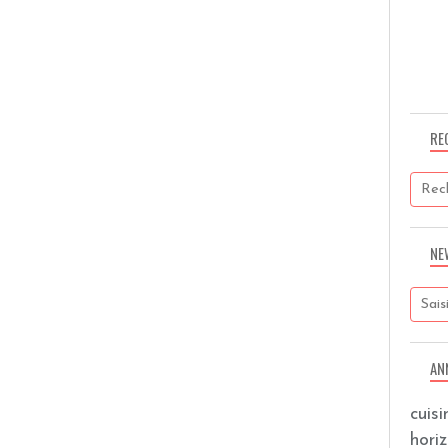
RE
NE
AN
cuis
hori