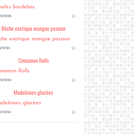
02/2026
…
Bûche exotique mangue passion
2/2024
…
Cinnamon Rolls
09/2024
…
Madeleines glacèes
01/2024
…