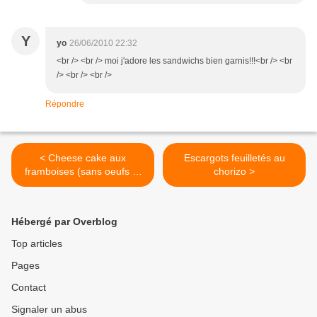
Y
yo
26/06/2010 22:32
<br /> <br /> moi j'adore les sandwichs bien garnis!!!<br /> <br
/> <br /> <br />
Répondre
< Cheese cake aux
Escargots feuilletés au
framboises (sans oeufs et
chorizo >
sans cuisson)
Hébergé par Overblog
Top articles
Pages
Contact
Signaler un abus