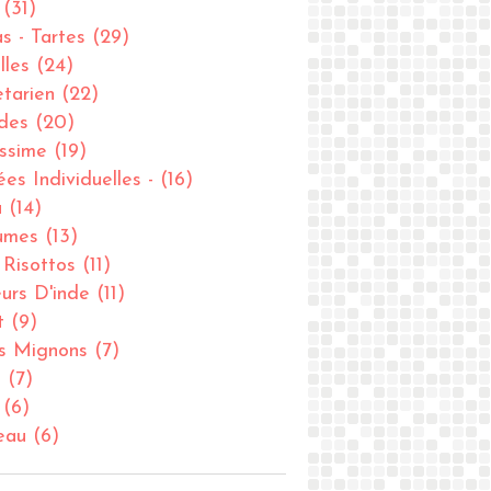
(31)
as - Tartes
(29)
lles
(24)
tarien
(22)
des
(20)
issime
(19)
ées Individuelles -
(16)
u
(14)
umes
(13)
- Risottos
(11)
urs D'inde
(11)
t
(9)
ts Mignons
(7)
u
(7)
(6)
eau
(6)