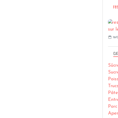
re
19/0
CA
Sûcr
Sucr
Pois
Truc
Pâte
Entr
Porc
Ape