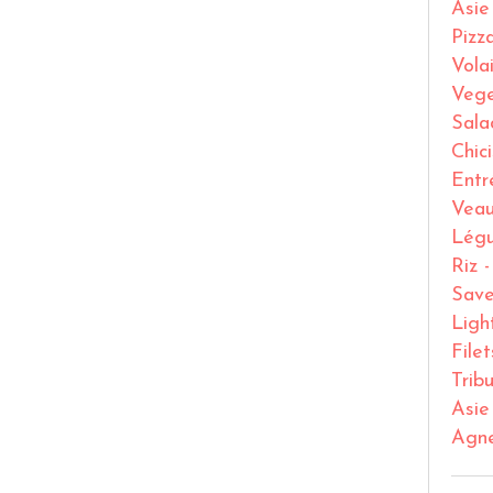
Asie
Pizz
Volai
Vege
Sala
Chic
Entr
Vea
Lég
Riz 
Save
Ligh
File
Trib
Asie
Agn