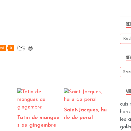
RE
st
0
NE
AN
cuis
Saint-Jacques, hu
hori
Tatin de mangue
ile de persil
les 
s au gingembre
galèr