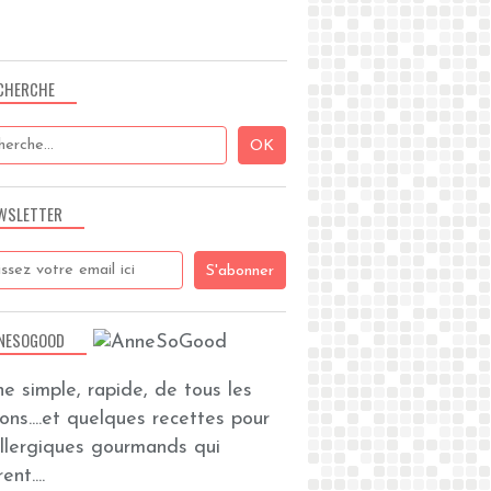
CHERCHE
WSLETTER
NESOGOOD
ine simple, rapide, de tous les
zons....et quelques recettes pour
allergiques gourmands qui
ent....