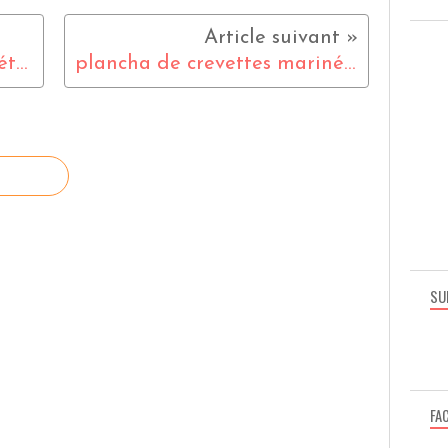
jeu concours "recettes de l'été"
plancha de crevettes marinés, légumes confits
SU
FA