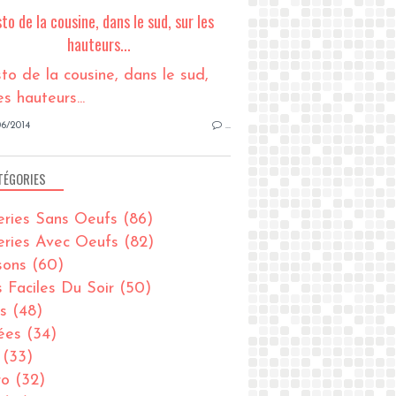
sto de la cousine, dans le sud, sur les
hauteurs...
6/2014
…
TÉGORIES
eries Sans Oeufs
(86)
eries Avec Oeufs
(82)
sons
(60)
s Faciles Du Soir
(50)
s
(48)
ées
(34)
(33)
ro
(32)