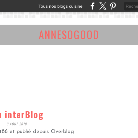
Tous nos blogs cuisine
ANNESOGOOD
u interBlog
3 AOÛT 2010
t86 et publié depuis Overblog