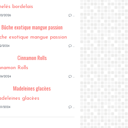
02/2026
…
Bûche exotique mangue passion
2/2024
…
Cinnamon Rolls
09/2024
…
Madeleines glacèes
01/2024
…