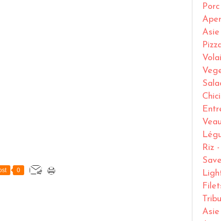
Porc
Ape
Asie
Pizz
Volai
Vege
Sala
Chic
Entr
Vea
Lég
Riz 
Save
st
0
Ligh
File
Trib
Asie