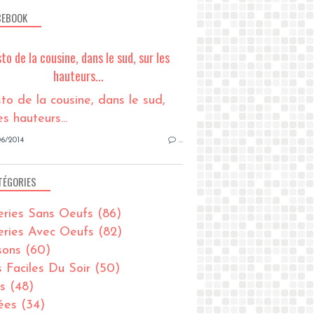
CEBOOK
sto de la cousine, dans le sud, sur les
hauteurs...
6/2014
…
TÉGORIES
eries Sans Oeufs
(86)
eries Avec Oeufs
(82)
sons
(60)
s Faciles Du Soir
(50)
s
(48)
ées
(34)