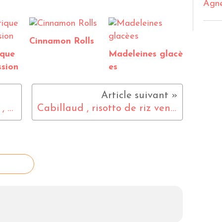
Agn
Cinnamon Rolls
ique
Madeleines glacè
sion
es
Tajine de poulet au safran , amandes et citron confit
Cabillaud , risotto de riz venere aux coques , asperges rôties