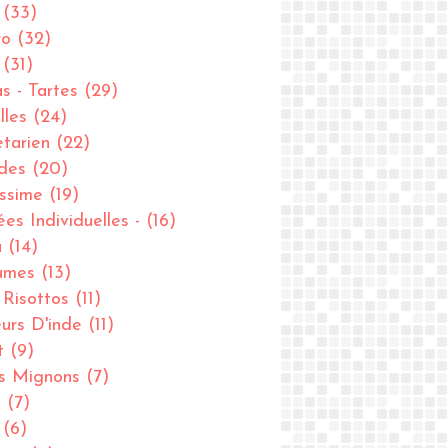
(33)
ro
(32)
(31)
as - Tartes
(29)
lles
(24)
tarien
(22)
des
(20)
issime
(19)
ées Individuelles -
(16)
u
(14)
umes
(13)
- Risottos
(11)
urs D'inde
(11)
t
(9)
ts Mignons
(7)
u
(7)
(6)