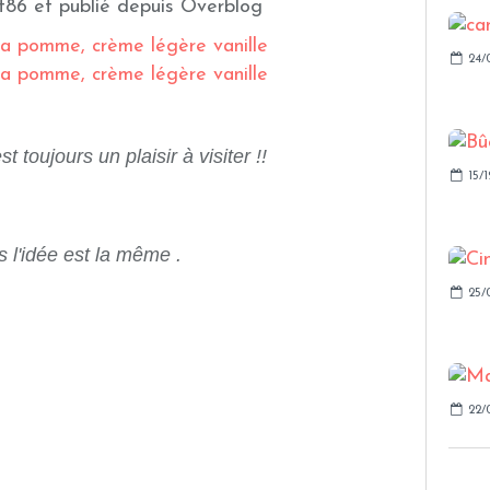
t86 et publié depuis Overblog
24/
st toujours un plaisir à visiter !!
15/1
s l'idée est la même .
25/
22/