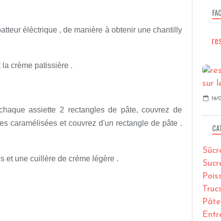
FA
batteur élèctrique , de manière à obtenir une chantilly
re
 la crème patissière .
19/0
haque assiette 2 rectangles de pâte, couvrez de
s caramélisées et couvrez d'un rectangle de pâte .
CA
Sûcr
et une cuillère de créme légère .
Sucr
Pois
Truc
Pâte
Entr