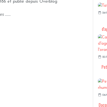
t86 et publié depuis Overblog
29/
 ......
d'a
25/
Pet
06/
Dacq