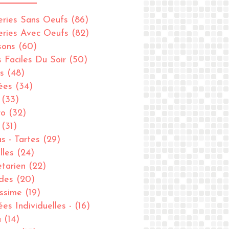
eries Sans Oeufs
(86)
eries Avec Oeufs
(82)
sons
(60)
s Faciles Du Soir
(50)
s
(48)
ées
(34)
(33)
ro
(32)
(31)
as - Tartes
(29)
lles
(24)
tarien
(22)
des
(20)
issime
(19)
ées Individuelles -
(16)
u
(14)