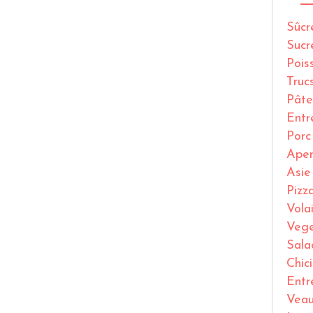
Sûcr
Sucr
Pois
Truc
Pâte
Entr
Porc
Ape
Asie
Pizz
Volai
Vege
Sala
Chic
Entr
Vea