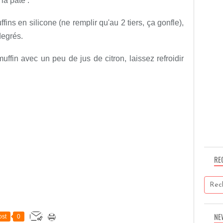
 la pâte .
ins en silicone (ne remplir qu'au 2 tiers, ça gonfle),
degrés.
uffin avec un peu de jus de citron, laissez refroidir
RE
NE
st
0