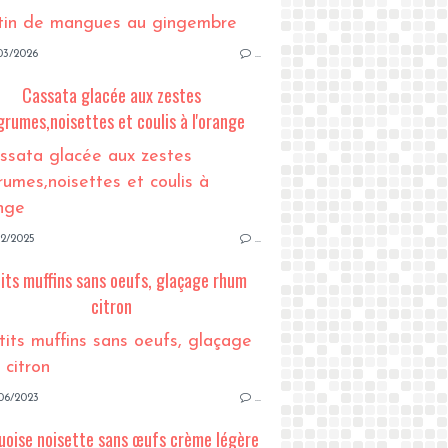
03/2026
…
Cassata glacée aux zestes
grumes,noisettes et coulis à l'orange
12/2025
…
its muffins sans oeufs, glaçage rhum
citron
06/2023
…
uoise noisette sans œufs crème légère