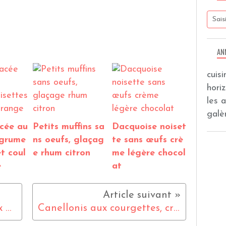
AN
cuis
hori
les 
galèr
cée au
Petits muffins sa
Dacquoise noiset
agrume
ns oeufs, glaçag
te sans œufs crè
et coul
e rhum citron
me légère chocol
e
at
Gratin de roseval ,poireaux et saumon fumé
Canellonis aux courgettes, crème de poivron