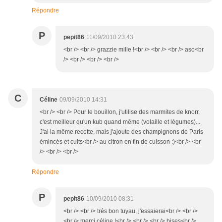
Répondre
P
pepit86
11/09/2010 23:43
<br /> <br /> grazzie mille !<br /> <br /> <br /> aso<br
/> <br /> <br /> <br />
C
Céline
09/09/2010 14:31
<br /> <br /> Pour le bouillon, j'utilise des marmites de knorr,
c'est meilleur qu'un kub quand même (volaille et légumes)...
J'ai la même recette, mais j'ajoute des champignons de Paris
émincés et cuits<br /> au citron en fin de cuisson :)<br /> <br
/> <br /> <br />
Répondre
P
pepit86
10/09/2010 08:31
<br /> <br /> trés bon tuyau, j'essaierai<br /> <br />
<br /> merci céline !<br /> <br /> <br /> bises<br />