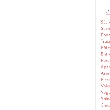
CA
Sûcr
Sucr
Pois
Truc
Pâte
Entr
Porc
Ape
Asie
Pizz
Volai
Vege
Sala
Chic