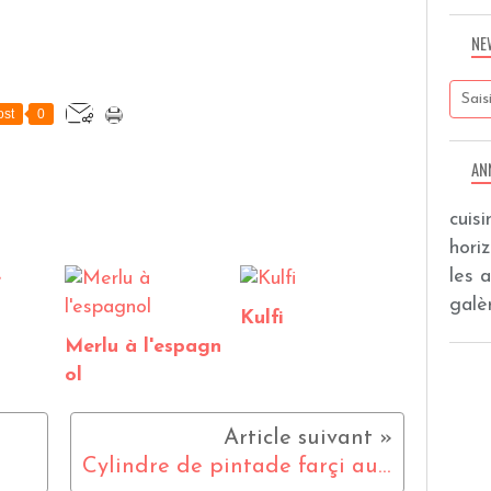
NE
st
0
AN
cuis
hori
les 
galèr
Kulfi
Merlu à l'espagn
ol
Cylindre de pintade farçi aux langoustines, créme de langoustines et gratin dauphinois