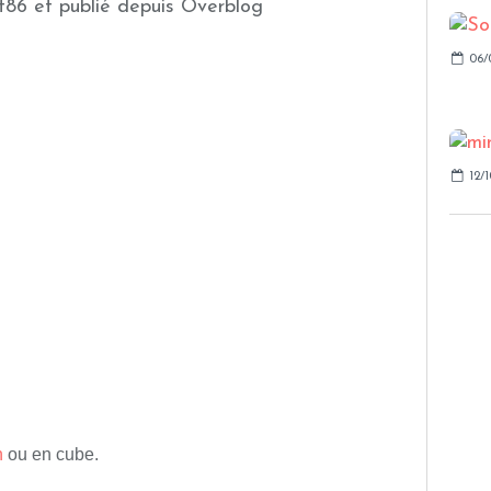
t86 et publié depuis Overblog
06/
12/1
n
ou en cube.