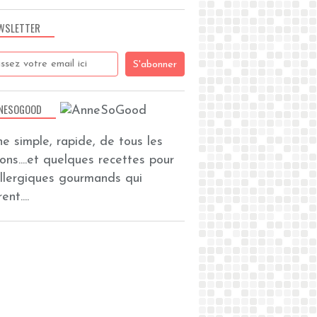
WSLETTER
NESOGOOD
ine simple, rapide, de tous les
zons....et quelques recettes pour
allergiques gourmands qui
ent....