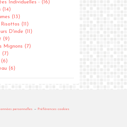
ées Individuelles -
(16)
u
(14)
umes
(13)
- Risottos
(11)
urs D'inde
(11)
t
(9)
ts Mignons
(7)
u
(7)
(6)
eau
(6)
données personnelles
Préférences cookies