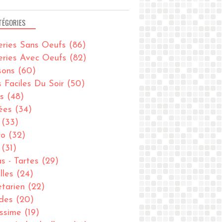
TÉGORIES
eries Sans Oeufs
(86)
eries Avec Oeufs
(82)
sons
(60)
s Faciles Du Soir
(50)
s
(48)
ées
(34)
(33)
ro
(32)
(31)
as - Tartes
(29)
lles
(24)
tarien
(22)
des
(20)
issime
(19)