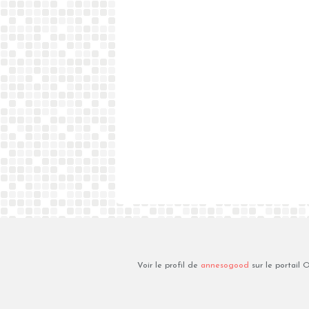
Voir le profil de
annesogood
sur le portail 