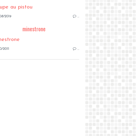
08/2019
…
minestrone
0/2011
…