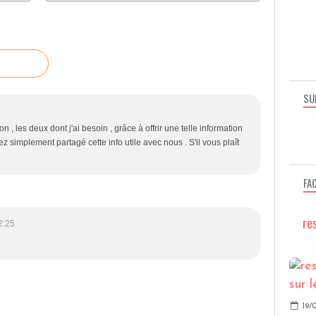
SU
n , les deux dont j'ai besoin , grâce à offrir une telle information
z simplement partagé cette info utile avec nous . S'il vous plaît
FA
re
2:25
19/0