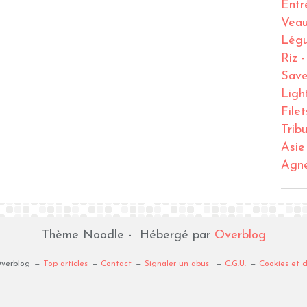
Entr
Vea
Lég
Riz 
Save
Ligh
File
Trib
Asie
Agn
Thème Noodle - Hébergé par
Overblog
Overblog
Top articles
Contact
Signaler un abus
C.G.U.
Cookies et 