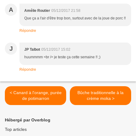
A
Amélie Routier
05/12/2017 21:58
Que ça a l'air d'être trop bon, surtout avec de la joue de porc !!
Répondre
J
JP Talbot
05/12/2017 15:02
huummmm <br /> je teste ça cette semaine !! ;)
Répondre
< Canard à l'orange, purée
Bûche traditionnelle à la
de potimarron
crème moka >
Hébergé par Overblog
Top articles