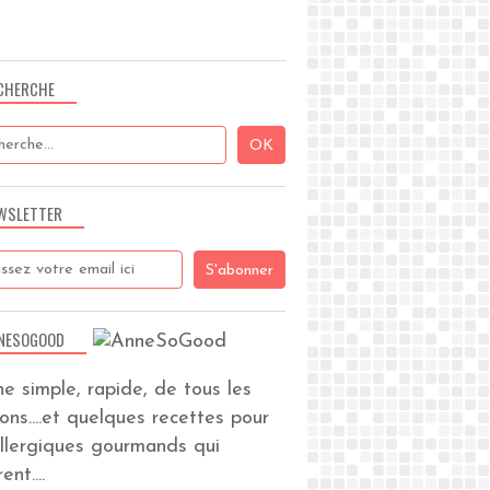
CHERCHE
WSLETTER
NESOGOOD
ine simple, rapide, de tous les
zons....et quelques recettes pour
allergiques gourmands qui
ent....