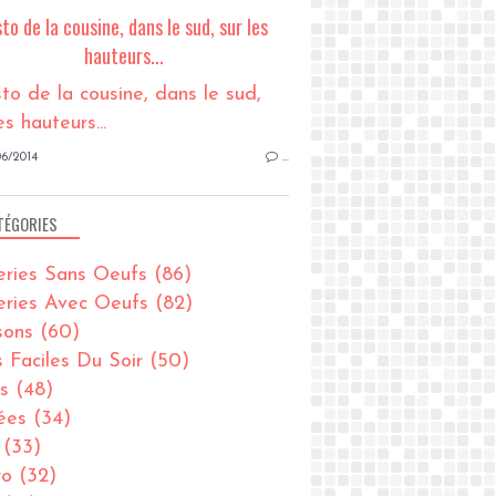
sto de la cousine, dans le sud, sur les
hauteurs...
6/2014
…
TÉGORIES
eries Sans Oeufs
(86)
eries Avec Oeufs
(82)
sons
(60)
s Faciles Du Soir
(50)
s
(48)
ées
(34)
(33)
ro
(32)