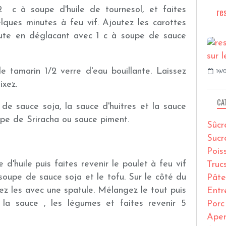
2 c à soupe d'huile de tournesol, et faites
re
uelques minutes à feu vif. Ajoutez les carottes
inute en déglacant avec 1 c à soupe de sauce
le tamarin 1/2 verre d'eau bouillante. Laissez
19/0
ixez.
CA
de sauce soja, la sauce d'huitres et la sauce
upe de Sriracha ou sauce piment.
Sûcr
Sucr
Pois
d'huile puis faites revenir le poulet à feu vif
Truc
soupe de sauce soja et le tofu. Sur le côté du
Pâte
ez les avec une spatule. Mélangez le tout puis
Entr
, la sauce , les légumes et faites revenir 5
Porc
Ape