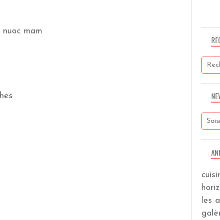
u nuoc mam
RE
NE
ches
AN
cuis
hori
les 
galèr