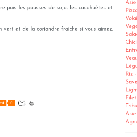
Asie
re puis les pousses de soja, les cacahuètes et
Pizz
Volai
Vege
 vert et de la coriandre fraiche si vous aimez.
Sala
Chic
Entr
Vea
Lég
Riz 
Save
Ligh
File
st
0
Trib
Asie
Agn