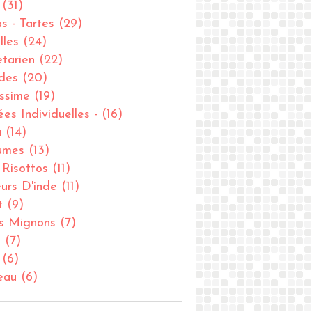
(31)
as - Tartes
(29)
lles
(24)
tarien
(22)
des
(20)
issime
(19)
ées Individuelles -
(16)
u
(14)
umes
(13)
- Risottos
(11)
urs D'inde
(11)
t
(9)
ts Mignons
(7)
u
(7)
(6)
eau
(6)