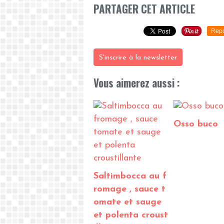
PARTAGER CET ARTICLE
Repo
S'inscrire à la newsletter
Vous aimerez aussi :
Osso buco
Saltimbocca au f
romage , sauce t
omate et sauge
et polenta croust