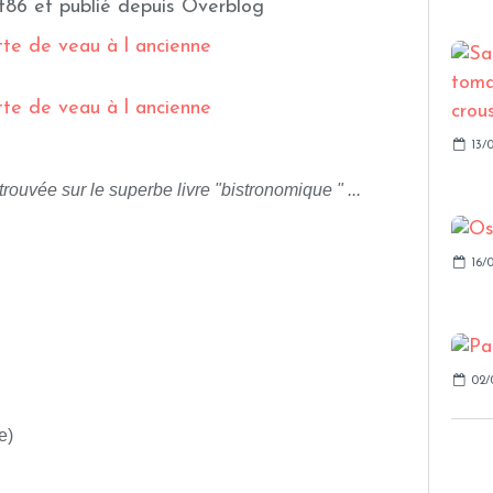
t86 et publié depuis Overblog
13/0
trouvée sur le superbe livre "bistronomique " ...
16/0
02/
e)