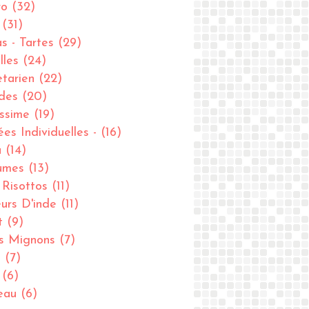
ro
(32)
(31)
as - Tartes
(29)
lles
(24)
tarien
(22)
des
(20)
issime
(19)
ées Individuelles -
(16)
u
(14)
umes
(13)
- Risottos
(11)
urs D'inde
(11)
t
(9)
ts Mignons
(7)
u
(7)
(6)
eau
(6)