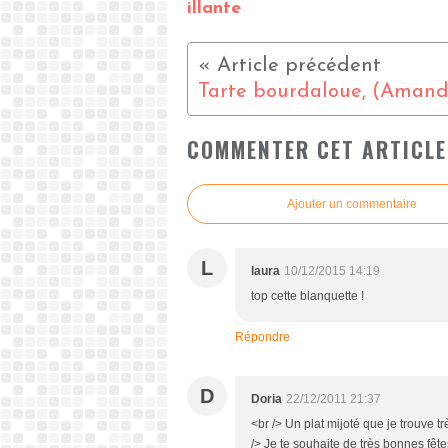
illante
COMMENTER CET ARTICLE
Ajouter un commentaire
L
laura
10/12/2015 14:19
top cette blanquette !
Répondre
D
Doria
22/12/2011 21:37
<br /> Un plat mijoté que je trouve trè
/> Je te souhaite de très bonnes fête