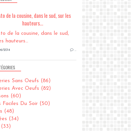
sto de la cousine, dans le sud, sur les
hauteurs...
6/2014
…
TÉGORIES
eries Sans Oeufs
(86)
eries Avec Oeufs
(82)
sons
(60)
s Faciles Du Soir
(50)
s
(48)
ées
(34)
(33)