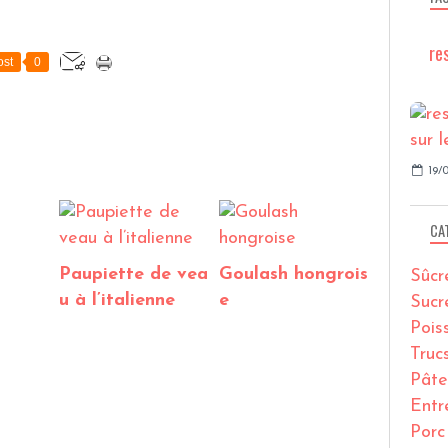
re
st
0
19/0
CA
Paupiette de vea
Goulash hongrois
Sûcr
u à l’italienne
e
Sucr
Pois
Truc
Pâte
Entr
Porc