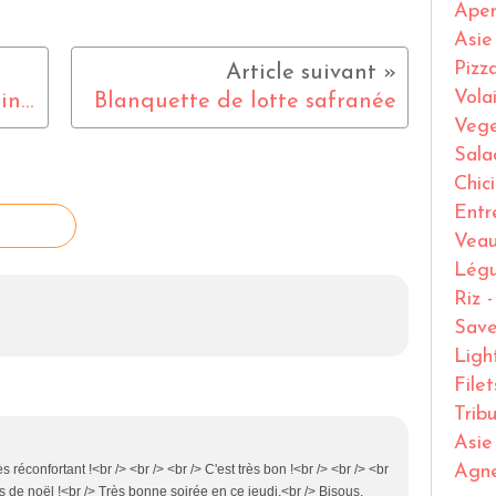
Ape
Asie
Pizz
Volai
Tarte bourdaloue, (Amandine aux poires )
Blanquette de lotte safranée
Vege
Sala
Chic
Entr
Vea
Lég
Riz 
Save
Ligh
File
Trib
Asie
s réconfortant !<br /> <br /> <br /> C'est très bon !<br /> <br /> <br
Agn
s de noël !<br /> Très bonne soirée en ce jeudi,<br /> Bisous,