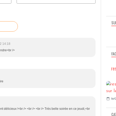
SU
2 14:18
ondre<br />
FA
re
ire
19/0
nt délicieux !<br /> <br /> <br /> Très belle soirée en ce jeudi,<br
CA