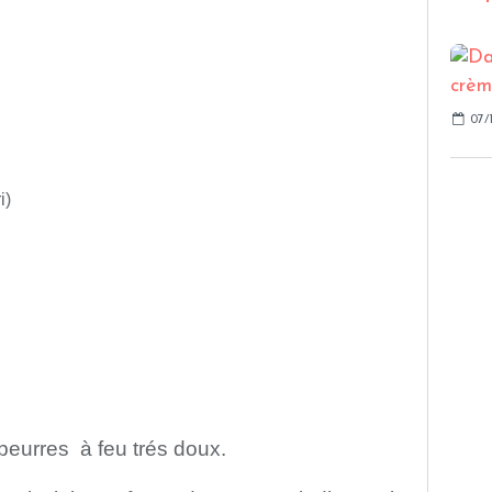
07/
i)
 beurres à feu trés doux.