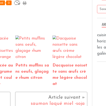
st
0
AN
cuis
hori
les 
galèr
cée au
Petits muffins sa
Dacquoise noiset
agrume
ns oeufs, glaçag
te sans œufs crè
et coul
e rhum citron
me légère chocol
e
at
saumon laqué miel -soja