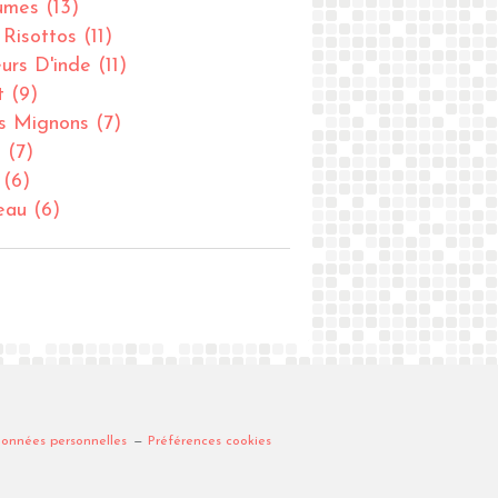
umes
(13)
- Risottos
(11)
urs D'inde
(11)
t
(9)
ts Mignons
(7)
u
(7)
(6)
eau
(6)
données personnelles
Préférences cookies