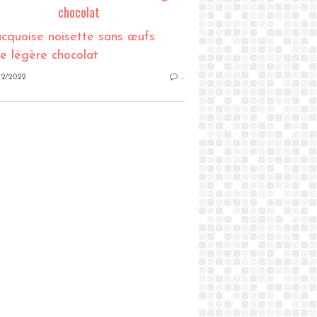
chocolat
12/2022
…