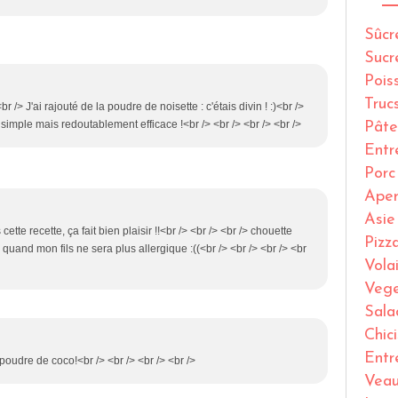
Sûcr
Sucr
Pois
Truc
br /> J'ai rajouté de la poudre de noisette : c'étais divin ! :)<br />
e simple mais redoutablement efficace !<br /> <br /> <br /> <br />
Pâte
Entr
Porc
Ape
Asie
cette recette, ça fait bien plaisir !!<br /> <br /> <br /> chouette
Pizz
i quand mon fils ne sera plus allergique :((<br /> <br /> <br /> <br
Volai
Vege
Sala
Chic
Entr
 poudre de coco!<br /> <br /> <br /> <br />
Vea