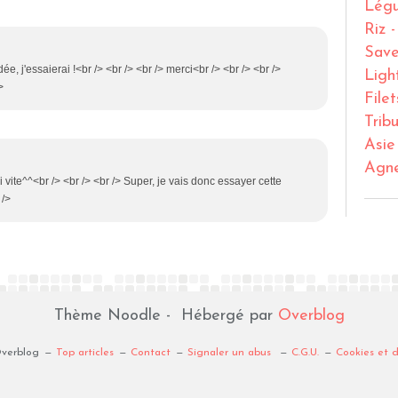
Lég
Riz 
Save
ée, j'essaierai !<br /> <br /> <br /> merci<br /> <br /> <br />
Ligh
>
File
Trib
Asie
Agn
 vite^^<br /> <br /> <br /> Super, je vais donc essayer cette
 />
Thème Noodle - Hébergé par
Overblog
Overblog
Top articles
Contact
Signaler un abus
C.G.U.
Cookies et 