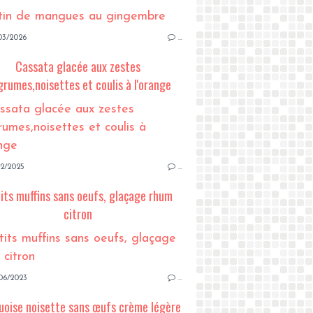
03/2026
…
Cassata glacée aux zestes
grumes,noisettes et coulis à l'orange
12/2025
…
its muffins sans oeufs, glaçage rhum
citron
06/2023
…
uoise noisette sans œufs crème légère