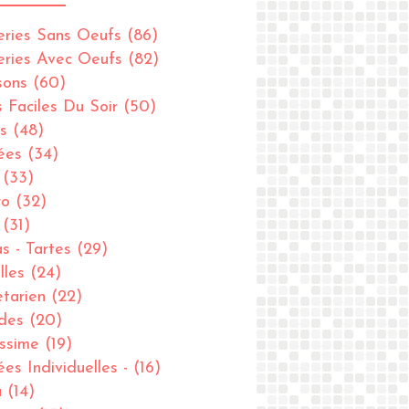
eries Sans Oeufs
(86)
eries Avec Oeufs
(82)
sons
(60)
s Faciles Du Soir
(50)
s
(48)
ées
(34)
(33)
ro
(32)
(31)
as - Tartes
(29)
lles
(24)
tarien
(22)
des
(20)
issime
(19)
ées Individuelles -
(16)
u
(14)