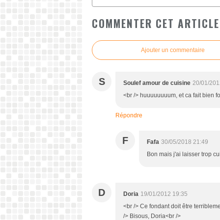
COMMENTER CET ARTICLE
Ajouter un commentaire
S
Soulef amour de cuisine
20/01/201
<br /> huuuuuuuum, et ca fait bien f
Répondre
F
Fafa
30/05/2018 21:49
Bon mais j'ai laisser trop cu
D
Doria
19/01/2012 19:35
<br /> Ce fondant doit être terribleme
/> Bisous, Doria<br />