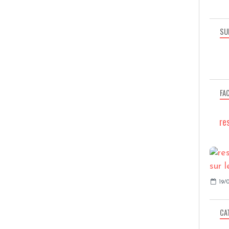
SU
FA
re
19/0
CA