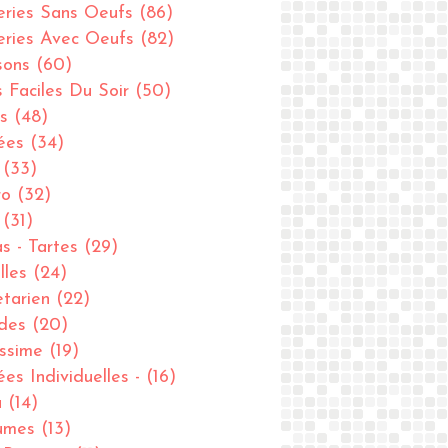
eries Sans Oeufs
(86)
eries Avec Oeufs
(82)
sons
(60)
s Faciles Du Soir
(50)
s
(48)
ées
(34)
(33)
ro
(32)
(31)
as - Tartes
(29)
lles
(24)
tarien
(22)
des
(20)
issime
(19)
ées Individuelles -
(16)
u
(14)
umes
(13)