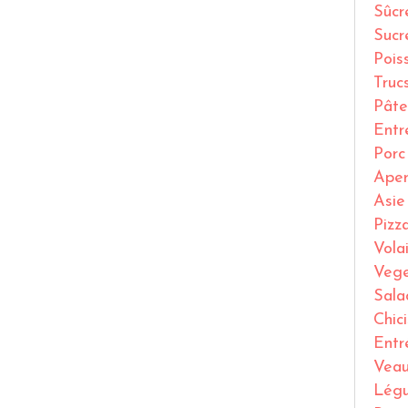
Sûcr
Sucr
Pois
Truc
Pâte
Entr
Porc
Ape
Asie
Pizz
Volai
Vege
Sala
Chic
Entr
Vea
Lég