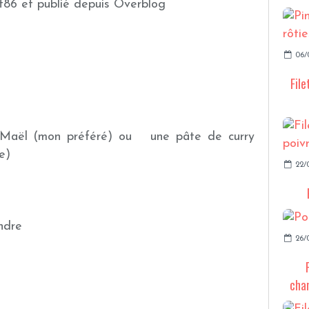
t86 et publié depuis Overblog
06/
File
 Maël (mon préféré) ou une pâte de curry
grande surface)
22/
ndre
26/
cha