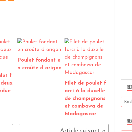
Poulet fondant e
n croûte d origan
let f
 deux
Filet de poulet f
RE
ondue
arci à la duxelle
de champignons
et combawa de
Madagascar
NE