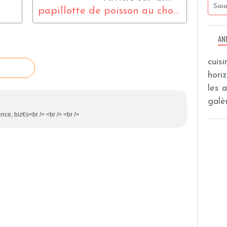
l
papillotte de poisson au chorizo
AN
cuis
hori
les 
galèr
rence, biz€s<br /> <br /> <br />