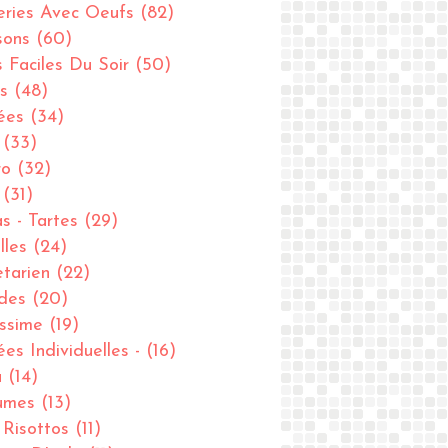
eries Avec Oeufs
(82)
sons
(60)
s Faciles Du Soir
(50)
s
(48)
ées
(34)
(33)
ro
(32)
(31)
as - Tartes
(29)
lles
(24)
tarien
(22)
des
(20)
issime
(19)
ées Individuelles -
(16)
u
(14)
umes
(13)
- Risottos
(11)