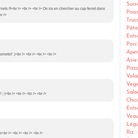
Sucr
nets !!!<br /> <br /> <br /> On ira en chercher au cap ferret dans
Pois
br />
Truc
Pâte
Entr
Porc
Ape
rnets!! :)<br /> <br /> <br /> <br />
Asie
Pizz
Volai
Vege
Sala
 ;-)<br /> <br /> <br /> <br />
Chic
Entr
Vea
Lég
Riz 
to<br /> <br /> <br /> <br />