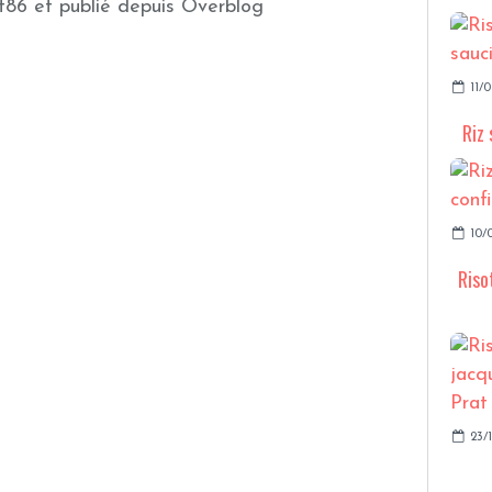
t86 et publié depuis Overblog
11/0
Riz 
10/
Riso
23/1