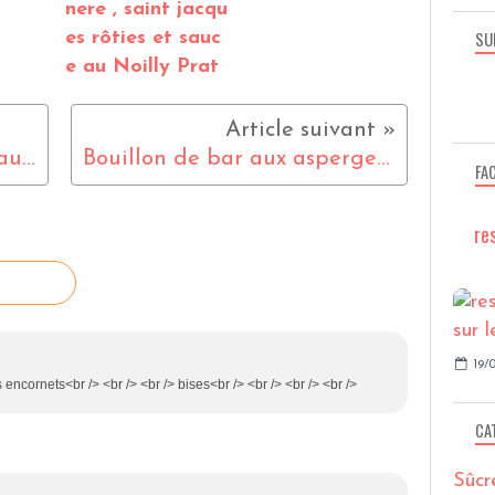
nere , saint jacqu
SU
es rôties et sauc
e au Noilly Prat
verrine de féves , gressins au jambon fumé
Bouillon de bar aux asperges vertes
FA
re
19/0
 encornets<br /> <br /> <br /> bises<br /> <br /> <br /> <br />
CA
Sûcr