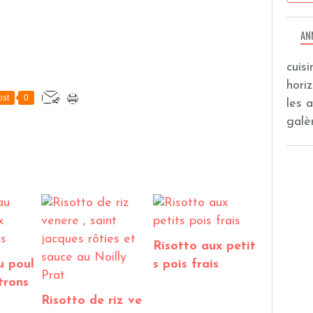
AN
cuis
hori
st
0
les 
galèr
Risotto aux petit
u poul
s pois frais
trons
Risotto de riz ve