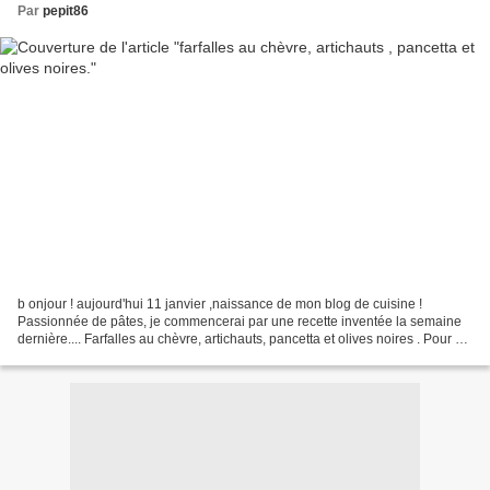
Par
pepit86
b onjour ! aujourd'hui 11 janvier ,naissance de mon blog de cuisine !
Passionnée de pâtes, je commencerai par une recette inventée la semaine
dernière.... Farfalles au chèvre, artichauts, pancetta et olives noires . Pour 4
personnes: (préparation : 10...