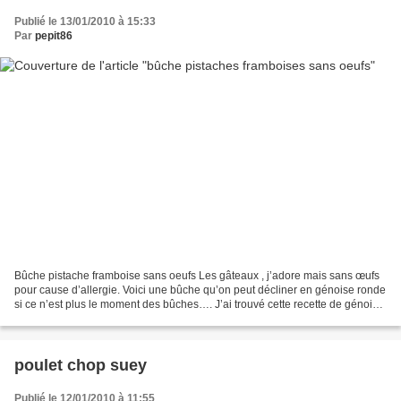
Publié le 13/01/2010 à 15:33
Par
pepit86
Bûche pistache framboise sans oeufs Les gâteaux , j’adore mais sans œufs
pour cause d’allergie. Voici une bûche qu’on peut décliner en génoise ronde
si ce n’est plus le moment des bûches…. J’ai trouvé cette recette de génoise
sur un « forum des gâteaux...
poulet chop suey
Publié le 12/01/2010 à 11:55