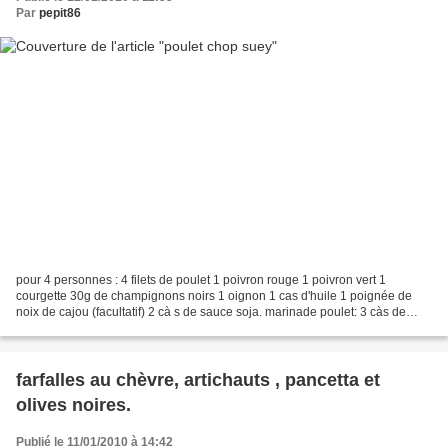
Par
pepit86
pour 4 personnes : 4 filets de poulet 1 poivron rouge 1 poivron vert 1
courgette 30g de champignons noirs 1 oignon 1 cas d'huile 1 poignée de
noix de cajou (facultatif) 2 cà s de sauce soja. marinade poulet: 3 càs de
sauce soja 1 càs de maizena 1/2 verre...
farfalles au chèvre, artichauts , pancetta et
olives noires.
Publié le 11/01/2010 à 14:42