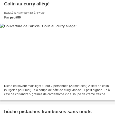
Colin au curry allégé
Publié le 14/01/2010 à 17:42
Par
pepit86
Riche en saveur mais light ! Pour 2 personnes (20 minutes ) 2 filets de colin
(surgelés pour moi) 1c à soupe de pâte de curry vindae . 1 petit oignon 1 c à
café de coriandre 5 graines de cardamome 2 c à soupe de créme fraîche
liquide allégée 2 c à soupe...
bûche pistaches framboises sans oeufs