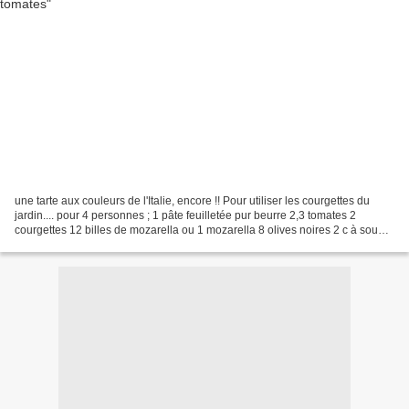
une tarte aux couleurs de l'Italie, encore !! Pour utiliser les courgettes du
jardin.... pour 4 personnes ; 1 pâte feuilletée pur beurre 2,3 tomates 2
courgettes 12 billes de mozarella ou 1 mozarella 8 olives noires 2 c à soupe
de pesto Précuire la pâte...