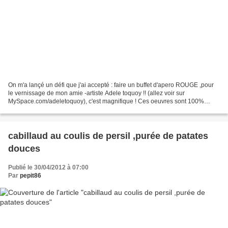
On m'a lançé un défi que j'ai accepté : faire un buffet d'apero ROUGE ,pour
le vernissage de mon amie -artiste Adele toquoy !! (allez voir sur
MySpace.com/adeletoquoy), c'est magnifique ! Ces oeuvres sont 100%
recyclées avec des bouts de trucs et de machins...
cabillaud au coulis de persil ,purée de patates
douces
Publié le 30/04/2012 à 07:00
Par
pepit86