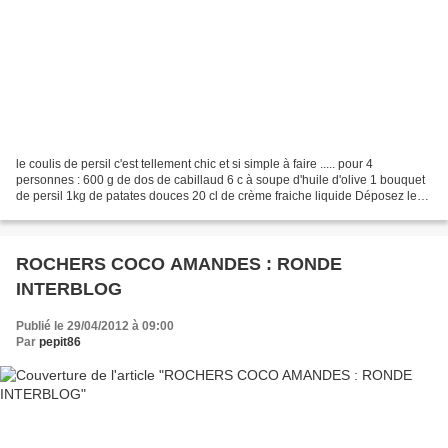
le coulis de persil c'est tellement chic et si simple à faire ..... pour 4
personnes : 600 g de dos de cabillaud 6 c à soupe d'huile d'olive 1 bouquet
de persil 1kg de patates douces 20 cl de crème fraiche liquide Déposez le
cabillaud dans un plat à gratin,...
ROCHERS COCO AMANDES : RONDE
INTERBLOG
Publié le 29/04/2012 à 09:00
Par
pepit86