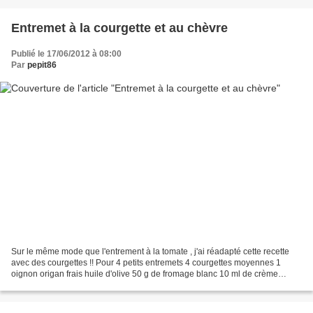
Entremet à la courgette et au chèvre
Publié le 17/06/2012 à 08:00
Par
pepit86
Sur le même mode que l'entrement à la tomate , j'ai réadapté cette recette
avec des courgettes !! Pour 4 petits entremets 4 courgettes moyennes 1
oignon origan frais huile d'olive 50 g de fromage blanc 10 ml de crème
épaisse 1 c à café rase d'agar agar...