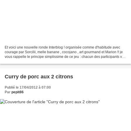
Et voici une nouvelle ronde Interblog ! organisée comme d'habitude avec
courage par Sorcilii, melle banane , cocojano , art gourmand et Marion !! je
vous rappelle le principe simplissime de ce jeu : chacun des participants va
piocher une recette chez...
Curry de porc aux 2 citrons
Publié le 17/04/2012 à 07:00
Par
pepit86