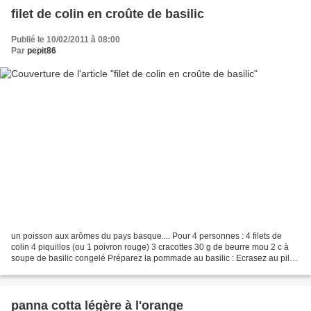
filet de colin en croûte de basilic
Publié le 10/02/2011 à 08:00
Par
pepit86
un poisson aux arômes du pays basque.... Pour 4 personnes : 4 filets de
colin 4 piquillos (ou 1 poivron rouge) 3 cracottes 30 g de beurre mou 2 c à
soupe de basilic congelé Préparez la pommade au basilic : Ecrasez au pilon
les cracottes .Ajoutez le beurre...
panna cotta légère à l'orange