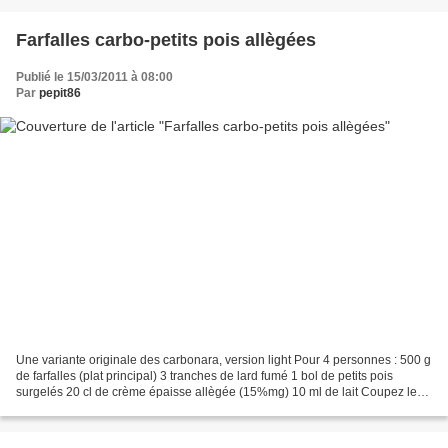
Farfalles carbo-petits pois allègées
Publié le 15/03/2011 à 08:00
Par
pepit86
Une variante originale des carbonara, version light Pour 4 personnes : 500 g
de farfalles (plat principal) 3 tranches de lard fumé 1 bol de petits pois
surgelés 20 cl de crème épaisse allègée (15%mg) 10 ml de lait Coupez le
Lard en petits lardons , en...