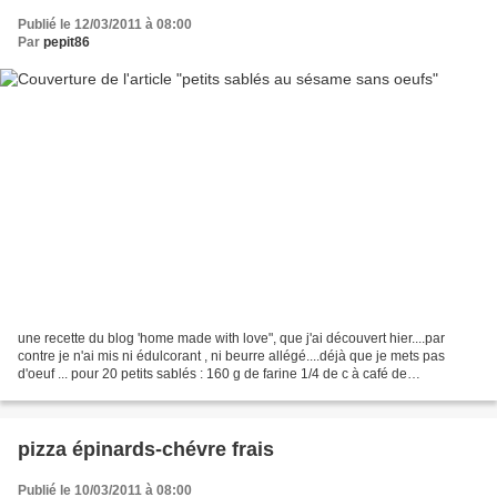
Publié le 12/03/2011 à 08:00
Par
pepit86
une recette du blog 'home made with love", que j'ai découvert hier....par
contre je n'ai mis ni édulcorant , ni beurre allégé....déjà que je mets pas
d'oeuf ... pour 20 petits sablés : 160 g de farine 1/4 de c à café de
bicarbonate (ou levure chimique)...
pizza épinards-chévre frais
Publié le 10/03/2011 à 08:00