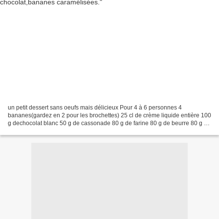
un petit dessert sans oeufs mais délicieux Pour 4 à 6 personnes 4
bananes(gardez en 2 pour les brochettes) 25 cl de crème liquide entière 100
g dechocolat blanc 50 g de cassonade 80 g de farine 80 g de beurre 80 g de
sucre 80 g de poudres d'amandes 40...