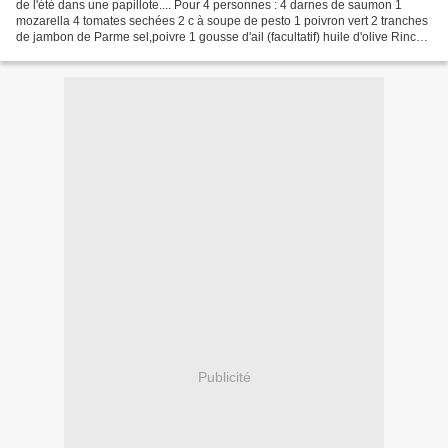
de l'été dans une papillote.... Pour 4 personnes : 4 darnes de saumon 1
mozarella 4 tomates sechées 2 c à soupe de pesto 1 poivron vert 2 tranches
de jambon de Parme sel,poivre 1 gousse d'ail (facultatif) huile d'olive Rincez
le poivron vert .L'emballez...
Publicité