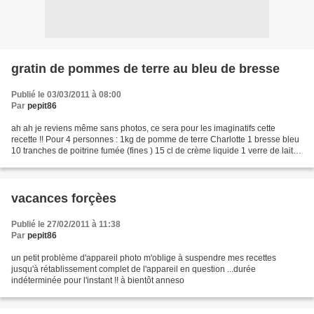
gratin de pommes de terre au bleu de bresse
Publié le 03/03/2011 à 08:00
Par
pepit86
ah ah je reviens même sans photos, ce sera pour les imaginatifs cette
recette !! Pour 4 personnes : 1kg de pomme de terre Charlotte 1 bresse bleu
10 tranches de poitrine fumée (fines ) 15 cl de crème liquide 1 verre de lait 1
noix de beurre Epluchez les...
vacances forçèes
Publié le 27/02/2011 à 11:38
Par
pepit86
un petit problème d'appareil photo m'oblige à suspendre mes recettes
jusqu'à rétablissement complet de l'appareil en question ...durée
indéterminée pour l'instant !! à bientôt anneso