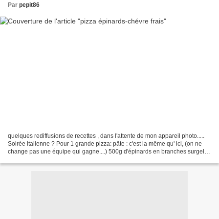
Par
pepit86
quelques rediffusions de recettes , dans l'attente de mon appareil photo.....
Soirée italienne ? Pour 1 grande pizza: pâte : c'est la même qu' ici, (on ne
change pas une équipe qui gagne....) 500g d'épinards en branches surgelés
1/2 chèvre frais "petit...