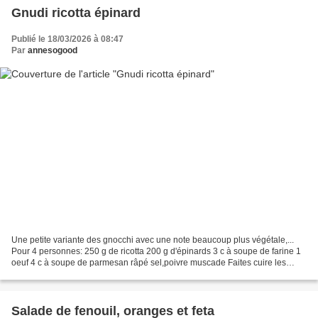
Gnudi ricotta épinard
Publié le 18/03/2026 à 08:47
Par
annesogood
Une petite variante des gnocchi avec une note beaucoup plus végétale,...
Pour 4 personnes: 250 g de ricotta 200 g d'épinards 3 c à soupe de farine 1
oeuf 4 c à soupe de parmesan râpé sel,poivre muscade Faites cuire les
épinards avec un trait d'huile d'olive,pendant...
Salade de fenouil, oranges et feta