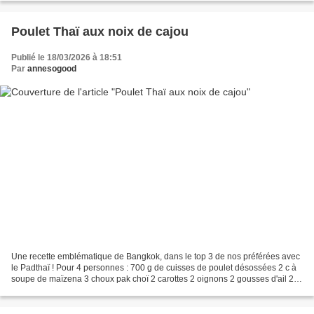
Poulet Thaï aux noix de cajou
Publié le 18/03/2026 à 18:51
Par
annesogood
Une recette emblématique de Bangkok, dans le top 3 de nos préférées avec
le Padthaï ! Pour 4 personnes : 700 g de cuisses de poulet désossées 2 c à
soupe de maïzena 3 choux pak choï 2 carottes 2 oignons 2 gousses d'ail 2
piments rouges frais 2 oignons...