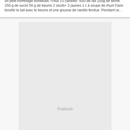
un petit hommage bordelais ! Pour 15 canelés: 50cl de lait 100g de farine
250 g de sucre 50 g de beurre 2 oeufs+ 2 jaunes 1 c à soupe de rhum Faire
bouillir le lait avec le beurre et une gousse de vanille fendue. Pendant ce
temps , mélanger la farine,...
Publicité