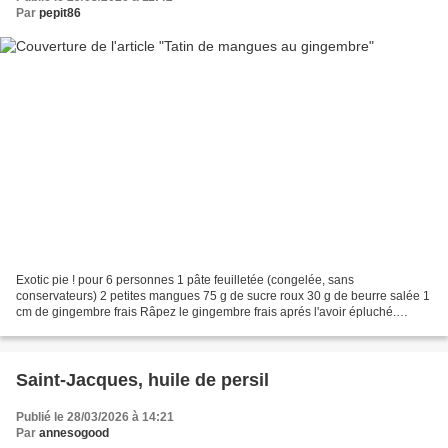
Par
pepit86
Exotic pie ! pour 6 personnes 1 pâte feuilletée (congelée, sans
conservateurs) 2 petites mangues 75 g de sucre roux 30 g de beurre salée 1
cm de gingembre frais Râpez le gingembre frais aprés l'avoir épluché.
Epluchez les mangues et coupez les en tranches...
Saint-Jacques, huile de persil
Publié le 28/03/2026 à 14:21
Par
annesogood