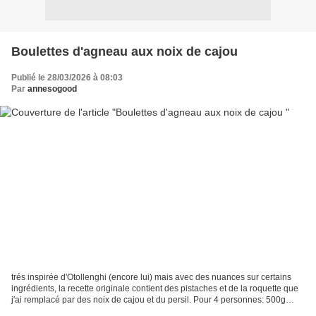
Boulettes d'agneau aux noix de cajou
Publié le 28/03/2026 à 08:03
Par
annesogood
trés inspirée d'Otollenghi (encore lui) mais avec des nuances sur certains
ingrédients, la recette originale contient des pistaches et de la roquette que
j'ai remplacé par des noix de cajou et du persil. Pour 4 personnes: 500g
d'agneau haché 1/2 botte...