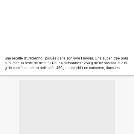
une recette d'Ottolenhgi, piquée dans son livre Flavour. Une super idée pour
sublimer un reste de riz cuit ! Pour 4 personnes : 250 g de riz basmati cuit 80
g de comté coupé en petits dés 450g de kimchi ( en conserve, dans les
rayons asiatiques ) 2 oeufs...