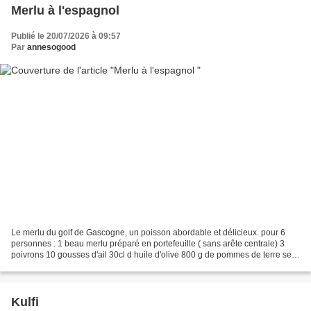
Merlu à l'espagnol
Publié le 20/07/2026 à 09:57
Par
annesogood
Le merlu du golf de Gascogne, un poisson abordable et délicieux. pour 6
personnes : 1 beau merlu préparé en portefeuille ( sans arête centrale) 3
poivrons 10 gousses d'ail 30cl d huile d'olive 800 g de pommes de terre sel,
piment d' Espelette Faites cuire...
Kulfi