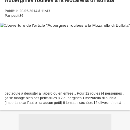
Aubergines roulées à la Mozarella di Buffala
Publié le 20/05/2014 à 11:43
Par
pepit86
petit roulé à déguster à l'apéro ou en entrée... Pour 12 roulés (4 personnes ,
ça se mange bien ces petits trucs !) 2 aubergines 1 mozarella di buffala
(important car l'autre n'a aucun goût) 6 tomates séchées 12 olives noires à la
grecque basilic frais...