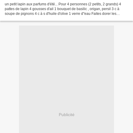
un petit lapin aux parfums d'été... Pour 4 personnes (2 petits, 2 grands) 4
pattes de lapin 4 gousses d'ail 1 bouquet de basilic , origan, persil 3 c à
soupe de pignons 4 c à s d'huile d'olive 1 verre d"eau Faites dorer les
morceaux de lapin dans 2 c...
Publicité