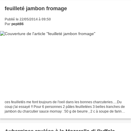
feuilleté jambon fromage
Publié le 22/05/2014 à 09:50
Par
pepit86
ces feuilletés me font toujours de l'oeil dans les bonnes charcuteries.....Du
coup j'ai essayé !! Pour 6 personnes 2 pâtes feuilletées 3 belles tranches de
jambon du charcutier sauce mornay : 50 g de beurre , 2 c à soupe de farine,
50 cl de lait, 100...