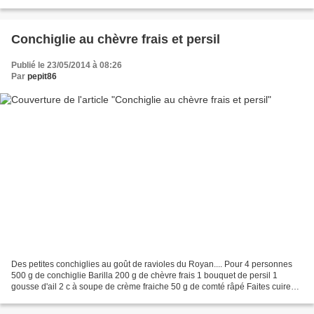
mie de pain 50 g de noix de cajou...
Conchiglie au chèvre frais et persil
Publié le 23/05/2014 à 08:26
Par
pepit86
Des petites conchiglies au goût de ravioles du Royan.... Pour 4 personnes
500 g de conchiglie Barilla 200 g de chèvre frais 1 bouquet de persil 1
gousse d'ail 2 c à soupe de crème fraiche 50 g de comté râpé Faites cuire
les pâtes à l'eau bouillante salée...