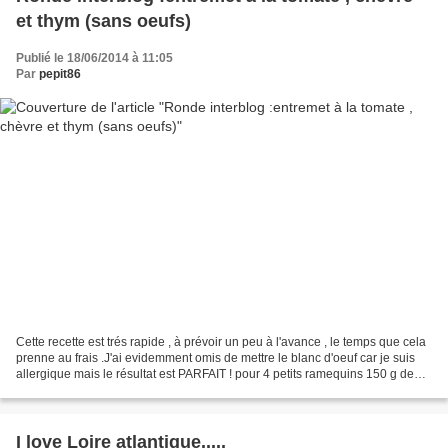
et thym (sans oeufs)
Publié le 18/06/2014 à 11:05
Par
pepit86
Cette recette est trés rapide , à prévoir un peu à l'avance , le temps que cela
prenne au frais .J'ai evidemment omis de mettre le blanc d'oeuf car je suis
allergique mais le résultat est PARFAIT ! pour 4 petits ramequins 150 g de
pulpe de tomates (ou...
I love Loire atlantique.....