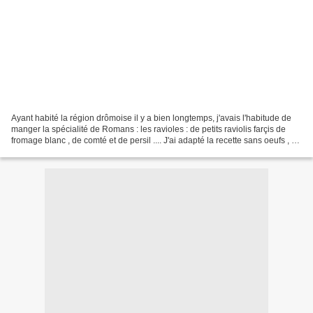
Ayant habité la région drômoise il y a bien longtemps, j'avais l'habitude de
manger la spécialité de Romans : les ravioles : de petits raviolis farçis de
fromage blanc , de comté et de persil .... J'ai adapté la recette sans oeufs , et
c'est fameux !...