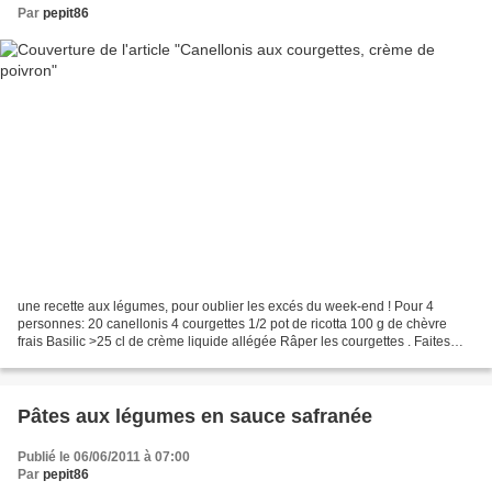
Par
pepit86
une recette aux légumes, pour oublier les excés du week-end ! Pour 4
personnes: 20 canellonis 4 courgettes 1/2 pot de ricotta 100 g de chèvre
frais Basilic >25 cl de crème liquide allégée Râper les courgettes . Faites
chauffer 1 c à soupe d'huile d'olive...
Pâtes aux légumes en sauce safranée
Publié le 06/06/2011 à 07:00
Par
pepit86