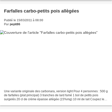
Farfalles carbo-petits pois allègées
Publié le 15/03/2011 à 08:00
Par
pepit86
Une variante originale des carbonara, version light Pour 4 personnes : 500 g
de farfalles (plat principal) 3 tranches de lard fumé 1 bol de petits pois
surgelés 20 cl de crème épaisse allègée (15%mg) 10 ml de lait Coupez le
Lard en petits lardons , en...