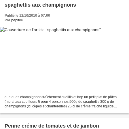
spaghettis aux champignons
Publié le 12/10/2010 à 07:00
Par
pepit86
quelques champignons fraîchement cueillis et hop un petit plat de pâtes....
(merci aux cueilleurs !) pour 4 personnes 500g de spaghettis 300 g de
champignons (ici cèpes et chanterelles) 25 cl de crème fraiche liquide
sel,poivre du moulin 5 g de beurre...
Penne créme de tomates et de jambon