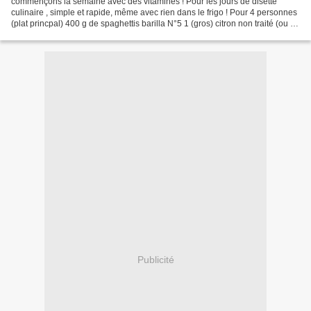
commençons la semaine avec des vitamines ! Pour les jours de disette
culinaire , simple et rapide, même avec rien dans le frigo ! Pour 4 personnes
(plat princpal) 400 g de spaghettis barilla N°5 1 (gros) citron non traité (ou 2
petits) 20 cl de crème...
Publicité