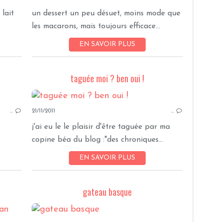
 lait
un dessert un peu désuet, moins mode que
les macarons, mais toujours efficace...
EN SAVOIR PLUS
taguée moi ? ben oui !
ENTRÉES
…
21/11/2011
…
j'ai eu le le plaisir d'être taguée par ma
copine béa du blog :"des chroniques...
EN SAVOIR PLUS
n
gateau basque
POISSONS