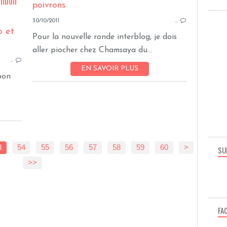
ambon
30/10/2011
…
PÂTES
Pour la nouvelle ronde interblog, je dois
aller piocher chez Chamsaya du...
…
EN SAVOIR PLUS
 bon
3
54
55
56
57
58
59
60
70
>
SU
>>
FA