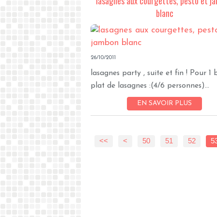
lasagnes aux courgettes, pesto et j
blanc
26/10/2011
lasagnes party , suite et fin ! Pour 1
plat de lasagnes :(4/6 personnes)...
EN SAVOIR PLUS
<<
<
10
20
30
40
50
51
52
5