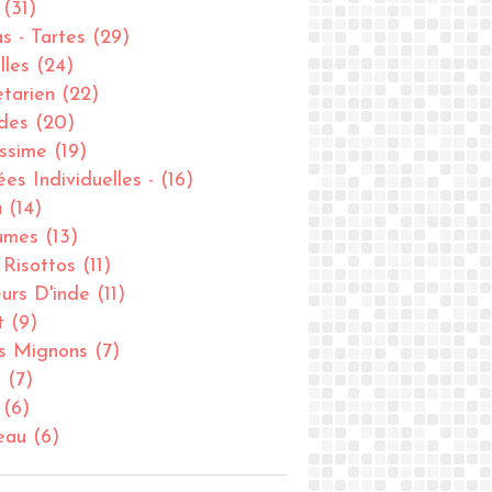
(31)
as - Tartes
(29)
lles
(24)
tarien
(22)
des
(20)
issime
(19)
ées Individuelles -
(16)
u
(14)
umes
(13)
- Risottos
(11)
urs D'inde
(11)
t
(9)
ts Mignons
(7)
u
(7)
(6)
eau
(6)