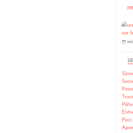
re
19/0
CA
Sûcr
Sucr
Pois
Truc
Pâte
Entr
Porc
Ape