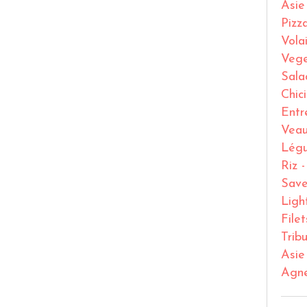
Asie
Pizz
Volai
Vege
Sala
Chic
Entr
Vea
Lég
Riz 
Save
Ligh
File
Trib
Asie
Agn