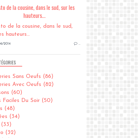
sto de la cousine, dans le sud, sur les
hauteurs...
6/2014
…
TÉGORIES
eries Sans Oeufs
(86)
eries Avec Oeufs
(82)
sons
(60)
s Faciles Du Soir
(50)
s
(48)
ées
(34)
(33)
ro
(32)