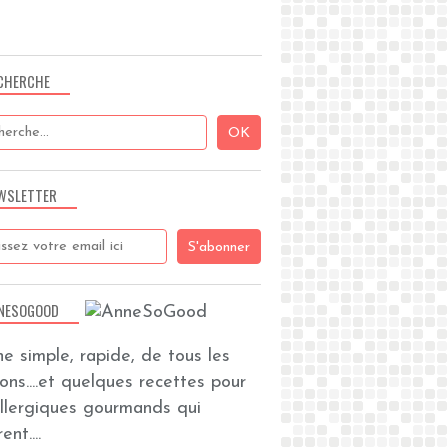
CHERCHE
WSLETTER
SUCRERIES AVEC OEUFS
NESOGOOD
ine simple, rapide, de tous les
zons....et quelques recettes pour
allergiques gourmands qui
ent....
TRUCS FACILES DU SOIR