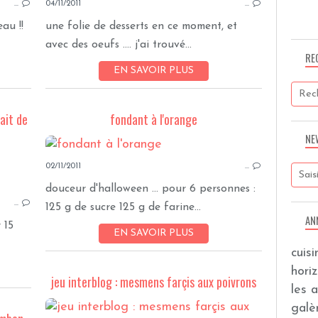
…
04/11/2011
…
au !!
une folie de desserts en ce moment, et
avec des oeufs .... j'ai trouvé...
RE
EN SAVOIR PLUS
ait de
fondant à l'orange
NE
APERO
02/11/2011
…
douceur d'halloween ... pour 6 personnes :
…
125 g de sucre 125 g de farine...
AN
 15
EN SAVOIR PLUS
cuis
hori
jeu interblog : mesmens farçis aux poivrons
les 
galèr