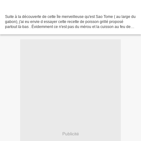
Suite à la découverte de cette île merveilleuse qu'est Sao Tome ( au large du
gabon), j'ai eu envie d essayer cette recette de poisson grillé proposé
partout là-bas . Évidemment ce n'est pas du mérou et la cuisson au feu de
bois fait aussi beaucoup sur...
Publicité