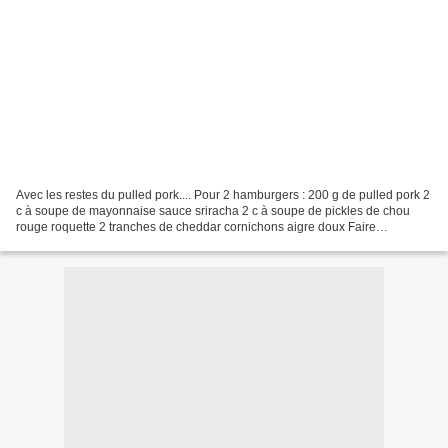
Avec les restes du pulled pork.... Pour 2 hamburgers : 200 g de pulled pork 2
c à soupe de mayonnaise sauce sriracha 2 c à soupe de pickles de chou
rouge roquette 2 tranches de cheddar cornichons aigre doux Faire
réchauffer le porc à feu très doux . Faites...