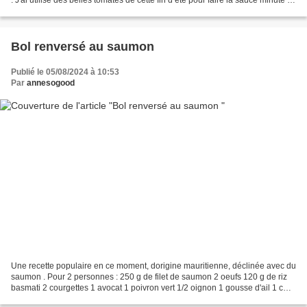
Pour 6 personnes...
Bol renversé au saumon
Publié le 05/08/2024 à 10:53
Par
annesogood
Une recette populaire en ce moment, dorigine mauritienne, déclinée avec du
saumon . Pour 2 personnes : 250 g de filet de saumon 2 oeufs 120 g de riz
basmati 2 courgettes 1 avocat 1 poivron vert 1/2 oignon 1 gousse d'ail 1 cm
de gingembre 1 c a soupe de...