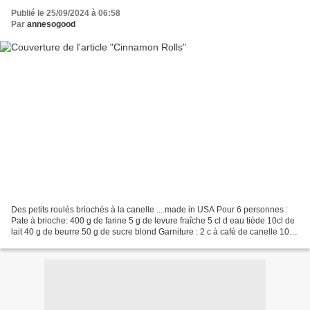
Publié le 25/09/2024 à 06:58
Par
annesogood
Des petits roulés briochés à la canelle ....made in USA Pour 6 personnes :
Pate à brioche: 400 g de farine 5 g de levure fraîche 5 cl d eau tiède 10cl de
lait 40 g de beurre 50 g de sucre blond Garniture : 2 c à café de canelle 100g
de beurre 60 g de...