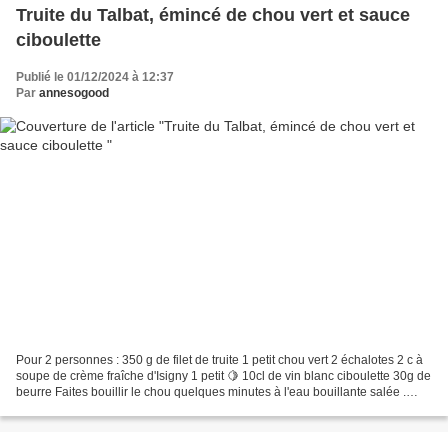
Truite du Talbat, émincé de chou vert et sauce
ciboulette
Publié le 01/12/2024 à 12:37
Par
annesogood
Pour 2 personnes : 350 g de filet de truite 1 petit chou vert 2 échalotes 2 c à
soupe de crème fraîche d'Isigny 1 petit 🍋 10cl de vin blanc ciboulette 30g de
beurre Faites bouillir le chou quelques minutes à l'eau bouillante salée .
Egouttez-le et émincez...