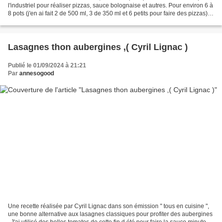
l'industriel pour réaliser pizzas, sauce bolognaise et autres. Pour environ 6 à
8 pots (j'en ai fait 2 de 500 ml, 3 de 350 ml et 6 petits pour faire des pizzas) 5
kg de tomates...
Lasagnes thon aubergines ,( Cyril Lignac )
Publié le 01/09/2024 à 21:21
Par
annesogood
Une recette réalisée par Cyril Lignac dans son émission " tous en cuisine ",
une bonne alternative aux lasagnes classiques pour profiter des aubergines
. J'ai utilisé des belles tomates de cette fin d été pour faire la sauce minute .