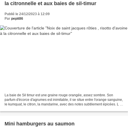
la citronnelle et aux baies de sil-timur
Publié le 24/12/2023 à 12:09
Par
pepit86
La baie de Sil timur est une graine rouge orangée, assez sombre. Son
parfum d'écorce d'agrumes est inimitable, il se situe entre l'orange sanguine,
le kumquat, le citron, la mandarine, avec des notes subtilement épicées. L a
baie de Sil Timur ne pique...
Mini hamburgers au saumon