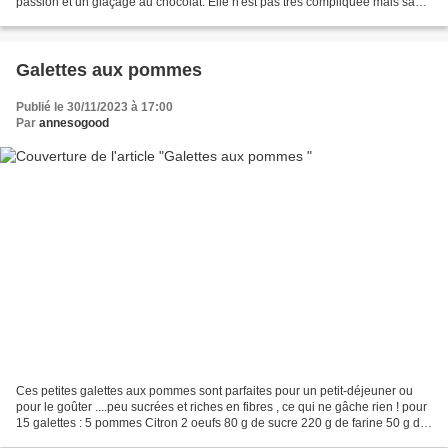
passion et un glaçage au chocolat. Elle n'est pas très compliquée mais sa
réalisation est assez longue...
Galettes aux pommes
Publié le 30/11/2023 à 17:00
Par
annesogood
Ces petites galettes aux pommes sont parfaites pour un petit-déjeuner ou
pour le goûter ....peu sucrées et riches en fibres , ce qui ne gâche rien ! pour
15 galettes : 5 pommes Citron 2 oeufs 80 g de sucre 220 g de farine 50 g de
farine de tourteau de...