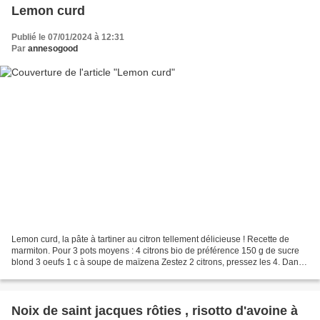
Lemon curd
Publié le 07/01/2024 à 12:31
Par
annesogood
Lemon curd, la pâte à tartiner au citron tellement délicieuse ! Recette de
marmiton. Pour 3 pots moyens : 4 citrons bio de préférence 150 g de sucre
blond 3 oeufs 1 c à soupe de maïzena Zestez 2 citrons, pressez les 4. Dans
une casserole faites chauffer...
Noix de saint jacques rôties , risotto d'avoine à