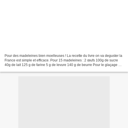
Pour des madeleines bien moelleuses ! La recette du livre on va deguster la
France est simple et efficace. Pour 15 madeleines : 2 œufs 100g de sucre
40g de lait 125 g de farine 5 g de levure 140 g de beurre Pour le glaçage 50
g de jus d'oranges 100 g...