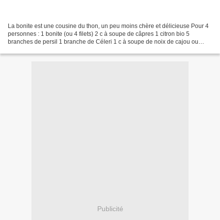
La bonite est une cousine du thon, un peu moins chère et délicieuse Pour 4
personnes : 1 bonite (ou 4 filets) 2 c à soupe de câpres 1 citron bio 5
branches de persil 1 branche de Céleri 1 c à soupe de noix de cajou ou
pignons Si le poisson est entier...
Publicité