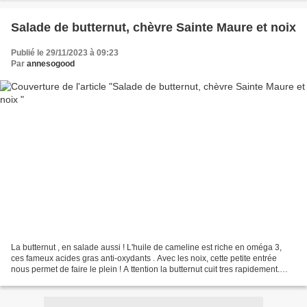
Salade de butternut, chèvre Sainte Maure et noix
Publié le 29/11/2023 à 09:23
Par
annesogood
La butternut , en salade aussi ! L'huile de cameline est riche en oméga 3,
ces fameux acides gras anti-oxydants . Avec les noix, cette petite entrée
nous permet de faire le plein ! A ttention la butternut cuit tres rapidement.
Pour 4 personnes 1/2 butternut...